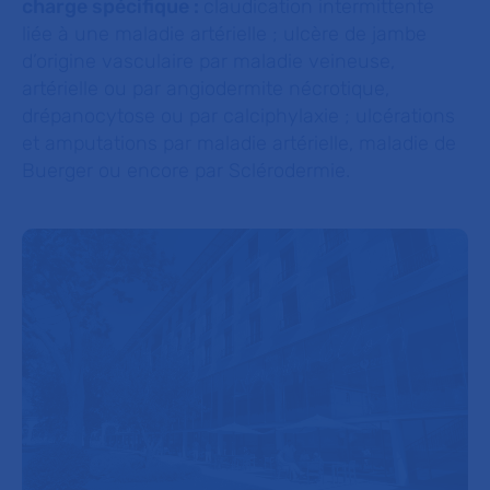
charge spécifique :
claudication intermittente
liée à une maladie artérielle ; ulcère de jambe
d’origine vasculaire par maladie veineuse,
artérielle ou par angiodermite nécrotique,
drépanocytose ou par calciphylaxie ; ulcérations
et amputations par maladie artérielle, maladie de
Buerger ou encore par Sclérodermie.