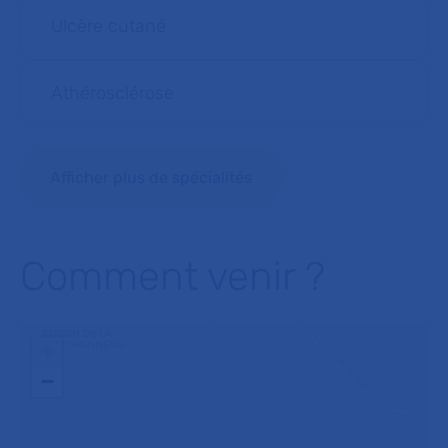
Ulcère cutané
Athérosclérose
Afficher plus de spécialités
Comment venir ?
+
−