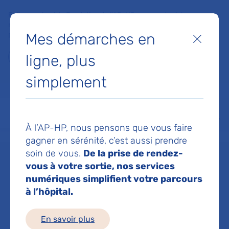
Faites un don à la Fondation de l'AP-HP pour soutenir la
recherche, l'innovation et la qualité de vie à l'hôpital pour les
Mes démarches en
patients et les soignants !
Fermer
ligne, plus
Je fais un don
simplement
MON AP-HP
FAIRE UN DON
NOS HÔPITAUX
Menu
Aff
À l’AP-HP, nous pensons que vous faire
Accueil
Service de Réadaptation vasculaire
gagner en sérénité, c’est aussi prendre
soin de vous.
De la prise de rendez-
vous à votre sortie, nos services
Service de
numériques simplifient votre parcours
à l’hôpital.
Réadaptation
En savoir plus