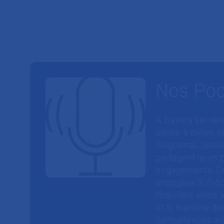
Nos Po
À travers six sé
parole à celles et
Soignants, perso
partagent leurs p
engagements. On
engagées à l’hôp
l’équilibre entre
et la manière do
compétences au s