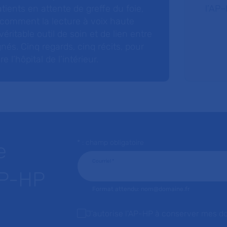
tients en attente de greffe du foie,
l’AP–
 comment la lecture à voix haute
éritable outil de soin et de lien entre
nés. Cinq regards, cinq récits, pour
l’hôpital de l’intérieur.
* : champ obligatoire
e
Courriel
*
AP-HP
Format attendu: nom@domaine.fr
J'autorise l'AP-HP à conserver mes d