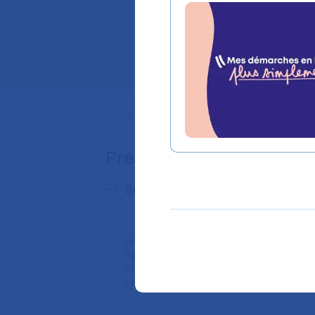
Service de Consult
Lieu(x) :
Hôpital Bi
Prendre rendez-vous
Service de Pédiatrie générale
Hôpital Bicêtre
94270 Le Kremlin-Bicêtre
Consultation publique (tarifs de l'AP-HP,
conventionné secteur 1)