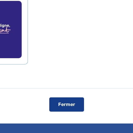
ations pédiatriques
cêtre
,
Hôpital Armand-Trousseau
Service de Néphrologie
Pédiatrique
Hôpital Armand-Trousseau
Fermer
75012 Paris
Consultation publique (tarifs de l'AP-
HP, conventionné secteur 1)