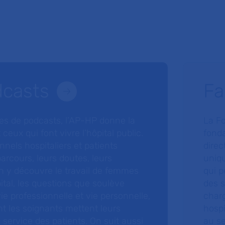
dcasts
Fa
ries de podcasts, l’AP-HP donne la
La F
 ceux qui font vivre l’hôpital public.
fonda
nnels hospitaliers et patients
direc
arcours, leurs doutes, leurs
uniq
 y découvre le travail de femmes
qui p
ital, les questions que soulève
des s
 vie professionnelle et vie personnelle,
charg
nt les soignants mettent leurs
hospi
ervice des patients. On suit aussi
au s