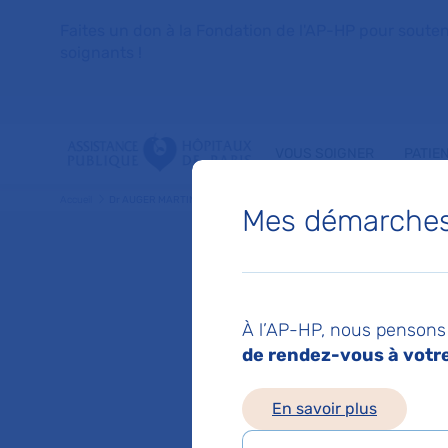
Faites un don à la Fondation de l'AP-HP pour soutenir 
soignants !
VOUS SOIGNER
PATIE
Accueil
Dr AUGER MARTIN
Mes démarches 
Dr MAR
À l’AP-HP, nous pensons 
Pediatrie
de rendez-vous à votre 
En savoir plus
Service(s) :
Service