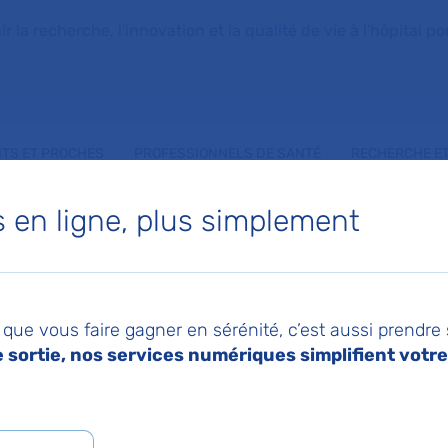
la recherche, l'innovation et la qualité de vie à l'hôpital pou
NTS ET PROCHES
PROFESSIONNELS DE SANTÉ
RECHERCHE ET
en ligne, plus simplement
TIN AUGER
que vous faire gagner en sérénité, c’est aussi prendre
sortie, nos services numériques simplifient votre 
 de Pédiatrie générale
,
Service de Néphrologie P