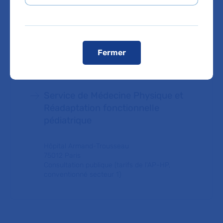
Service de Pédiatrie générale
Hôpital Bicêtre
94270 Le Kremlin-Bicêtre
Fermer
Consultation publique (tarifs de l'AP-HP,
conventionné secteur 1)
Service de Médecine Physique et
Réadaptation fonctionnelle
pédiatrique
Hôpital Armand-Trousseau
75012 Paris
Consultation publique (tarifs de l'AP-HP,
conventionné secteur 1)