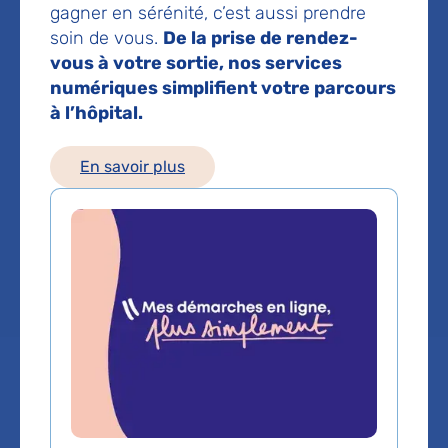
gagner en sérénité, c’est aussi prendre
Pediatrie
soin de vous.
De la prise de rendez-
vous à votre sortie, nos services
numériques simplifient votre parcours
Service(s) :
Service de Pédiatrie générale
,
à l’hôpital.
Service de Médecine Physique et
Réadaptation fonctionnelle pédiatrique
,
En savoir plus
Service de Consultations pédiatriques
Lieu(x) :
Hôpital Bicêtre
,
Hôpital Armand-
Trousseau
Prendre rendez-vous