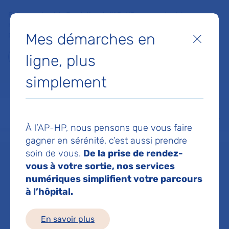
Faites un don à la Fondation de l'AP-HP pour soutenir la
recherche, l'innovation et la qualité de vie à l'hôpital pour les
Mes démarches en
patients et les soignants !
Fermer
ligne, plus
Je fais un don
simplement
MON AP-HP
FAIRE UN DON
NOS HÔPITAUX
Menu
Aff
À l’AP-HP, nous pensons que vous faire
Accueil
Service de Gériatrie A2 SENART
gagner en sérénité, c’est aussi prendre
soin de vous.
De la prise de rendez-
vous à votre sortie, nos services
Service de
numériques simplifient votre parcours
à l’hôpital.
Gériatrie A2
En savoir plus