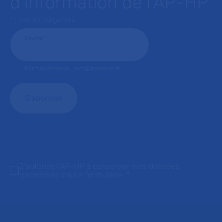
d’information de l’AP-HP
* : champ obligatoire
Courriel
*
Format attendu: nom@domaine.fr
J'autorise l'AP-HP à conserver mes données
transmises via ce formulaire.
*