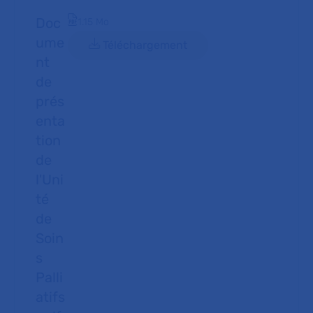
Doc
Document PDF
1.15 Mo
ume
Téléchargement
nt
de
prés
enta
tion
de
l'Uni
té
de
Soin
s
Palli
atifs