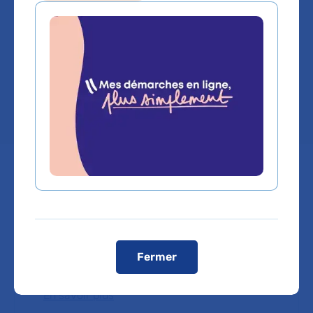
SENART
Hôpital Dupuytren
Chef de service :
Dr SYLVIE HAULON
Labels, centres de référence et
expertises
Fermer
En savoir plus