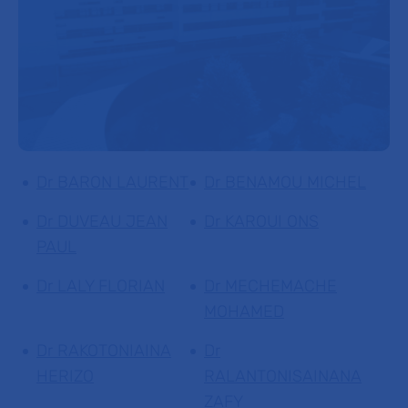
Dr BARON LAURENT
Dr BENAMOU MICHEL
Dr DUVEAU JEAN
Dr KAROUI ONS
PAUL
Dr LALY FLORIAN
Dr MECHEMACHE
MOHAMED
Dr RAKOTONIAINA
Dr
HERIZO
RALANTONISAINANA
ZAFY