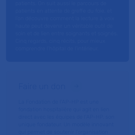
patients. On suit aussi le parcours de
patients en attente de greffe du foie, et
l’on découvre comment la lecture à voix
haute peut devenir un véritable outil de
soin et de lien entre soignants et soignés.
Cinq regards, cinq récits, pour mieux
comprendre l’hôpital de l’intérieur.
Faire un don
La Fondation de l’AP-HP est une
fondation hospitalière qui agit en lien
direct avec les équipes de l’AP-HP, son
unique fondateur. Un modèle innovant
qui permet de soutenir l’organisation