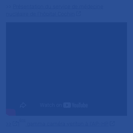
>>
Présentation du service de médecine
nucléaire de l’hôpital Cochin
ère
>>
1
gamma caméra veriton à l’AP-HP