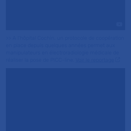
>> A l’hôpital Cochin, un protocole de coopération
en place depuis quelques années permet aux
manipulateurs en électroradiologie médicale de
réaliser la pose de PICC-line.
Voir le reportage