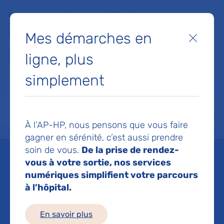
Faites un don à la Fondation de l'AP-HP pour soutenir la
recherche, l'innovation et la qualité de vie à l'hôpital pour les
Mes démarches en
patients et les soignants !
Fermer
ligne, plus
Je fais un don
simplement
MON AP-HP
FAIRE UN DON
NOS HÔPITAUX
Menu
Aff
À l’AP-HP, nous pensons que vous faire
Accueil
Espace médias
Liste des ressources de presse
Les équipes de l’AP-HP présen
gagner en sérénité, c’est aussi prendre
soin de vous.
De la prise de rendez-
Mis à jour le 11/10/2019
vous à votre sortie, nos services
numériques simplifient votre parcours
Imprimer
à l’hôpital.
Partager :
En savoir plus