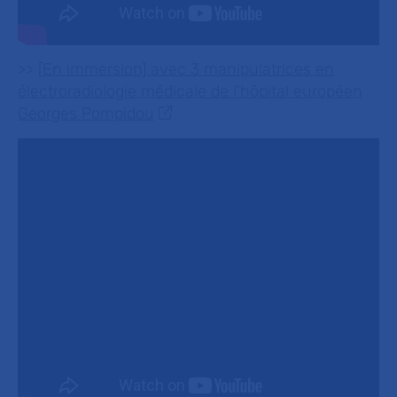
>>
[
En immersion] avec 3 manipulatrices en
électroradiologie médicale de l’hôpital européen
Georges Pompidou