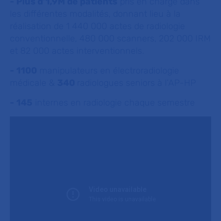
- Plus d’1,9M de patients
pris en charge dans
les différentes modalités, donnant lieu à la
réalisation de 1 440 000 actes de radiologie
conventionnelle, 480 000 scanners, 202 000 IRM
et 82 000 actes interventionnels.
- 1100
manipulateurs en électroradiologie
médicale &
340
radiologues seniors à l’AP-HP
- 145
internes en radiologie chaque semestre