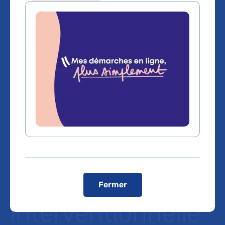
Les équipes de
l’AP-HP présentes
aux journées
francophones de
radiologie
diagnostique et
Fermer
interventionnelle