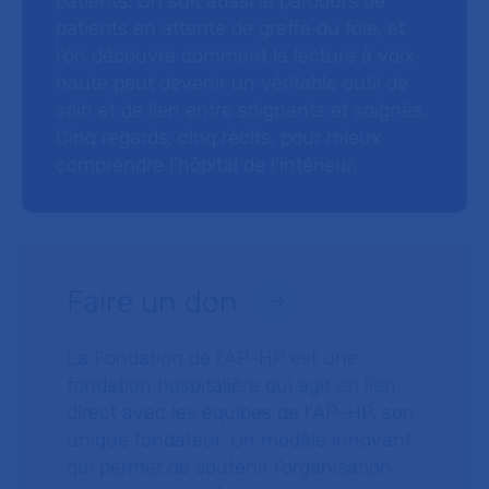
patients. On suit aussi le parcours de
patients en attente de greffe du foie, et
l’on découvre comment la lecture à voix
haute peut devenir un véritable outil de
soin et de lien entre soignants et soignés.
Cinq regards, cinq récits, pour mieux
comprendre l’hôpital de l’intérieur.
Faire un don
La Fondation de l’AP-HP est une
fondation hospitalière qui agit en lien
direct avec les équipes de l’AP-HP, son
unique fondateur. Un modèle innovant
qui permet de soutenir l’organisation