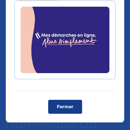
Présentation des
15 lauréats de
l’appel à
manifestation
d’intérêt sur
l’hôpital
Fermer
numérique du