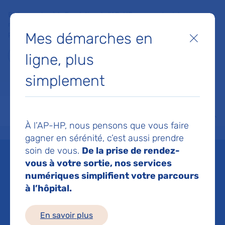
Faites un don à la Fondation de l'AP-HP pour soutenir la
recherche, l'innovation et la qualité de vie à l'hôpital pour les
Mes démarches en
patients et les soignants !
Fermer
ligne, plus
Je fais un don
simplement
MON AP-HP
FAIRE UN DON
NOS HÔPITAUX
Menu
Aff
À l’AP-HP, nous pensons que vous faire
Accueil
Espace médias
Liste des ressources de presse
Présentation des 15 lauréats d
gagner en sérénité, c’est aussi prendre
soin de vous.
De la prise de rendez-
Mis à jour le 07/12/2017
vous à votre sortie, nos services
numériques simplifient votre parcours
Imprimer
à l’hôpital.
Partager :
En savoir plus