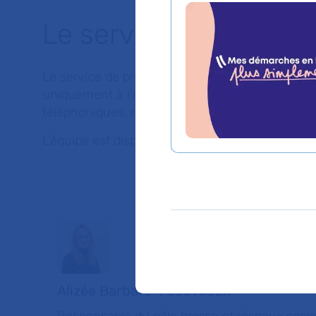
Le service de presse
Le service de presse de l’AP-HP centralise et 
uniquement à l’adresse
service.presse@aphp.fr
téléphoniques, nous vous rappellerons dès que
L’équipe est disponible 7 jours sur 7, une astrei
Alizée Barbaro-Feauveaux