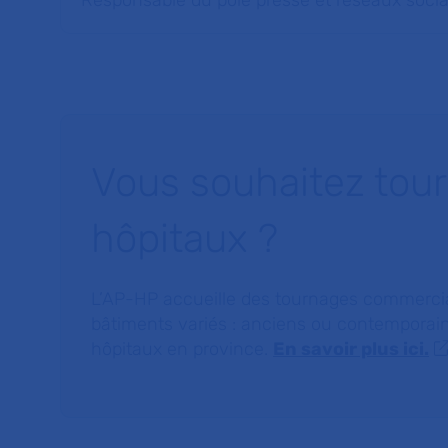
Responsable du pôle presse et réseaux soci
Vous souhaitez tourn
hôpitaux ?
L’AP-HP accueille des tournages commerciau
bâtiments variés : anciens ou contemporain
hôpitaux en province.
En savoir plus ici.