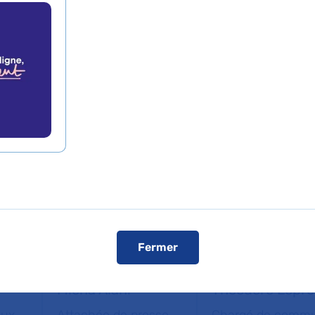
traite l’ensemble des demandes des 38 hôpitaux. Pour t
ou nous joindre au 01 40 27 30 00 en précisant vos q
 possible.
nte les week-ends et jours fériés est assurée.
Fermer
Miena Alani
Théodore Lopre