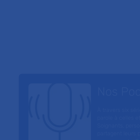
Nos Po
À travers six sé
parole à celles et
Soignants, perso
partagent leurs p