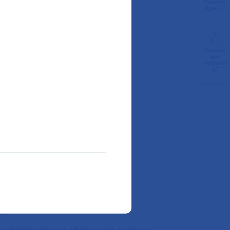
Payer en
ligne
Préparer
oute demande, merci d’écrire
son
admission
uestions et vos coordonnées
sti