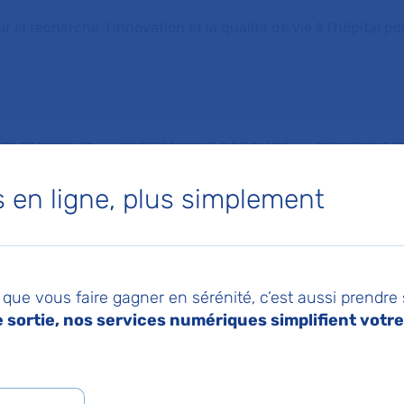
la recherche, l'innovation et la qualité de vie à l'hôpital pou
NTS ET PROCHES
PROFESSIONNELS DE SANTÉ
RECHERCHE ET
en ligne, plus simplement
 médias
que vous faire gagner en sérénité, c’est aussi prendre
sortie, nos services numériques simplifient votre 
de presse
L'AP-HP dans les médias
L'AP-HP sur You