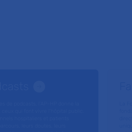
dcasts
Fa
ries de podcasts, l’AP-HP donne la
La F
 ceux qui font vivre l’hôpital public.
fonda
nnels hospitaliers et patients
direc
arcours, leurs doutes, leurs
uniq