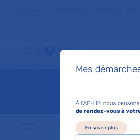
Faites un don à la Fondation de l'AP-HP pour soutenir 
soignants !
VOUS SOIGNER
PATIE
Mes démarches 
Accueil
Espace médias
Espace
À l’AP-HP, nous pensons 
de rendez-vous à votre 
Accueil
Communiqués de presse
Dossiers 
En savoir plus