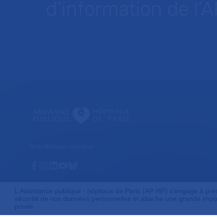
d’information de l’
Nos réseaux sociaux
Facebook
Instagram
Linkedin
Youtube
Bluesky
L'Assistance publique - hôpitaux de Paris (AP-HP) s'engage à préser
sécurité de vos données personnelles et attache une grande impor
privée.