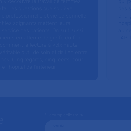
 y découvre le travail de femmes
qui p
ital, les questions que soulève
des s
 vie professionnelle et vie personnelle,
charg
nt les soignants mettent leurs
hospi
ervice des patients. On suit aussi
au s
tients en attente de greffe du foie,
l’AP–
 comment la lecture à voix haute
éritable outil de soin et de lien entre
nés. Cinq regards, cinq récits, pour
l’hôpital de l’intérieur.
* : champ obligatoire
e
Courriel
*