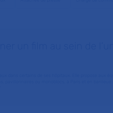
aux
Attachée de presse
Chargé de commun
er un film au sein de l’u
x dans certains de ses hôpitaux. Elle propose aux équ
s, pavillonnaires ou monoblocs, à Paris et en banlieue