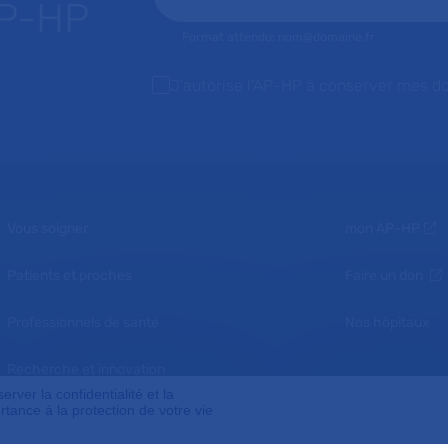
AP-HP
Format attendu: nom@domaine.fr
J'autorise l'AP-HP à conserver mes d
Vous soigner
mon AP-HP
Patients et proches
Faire un don
Professionnels de santé
Nos hôpitaux
Recherche et innovation
ver la confidentialité et la
tance à la protection de votre vie
Nous connaître