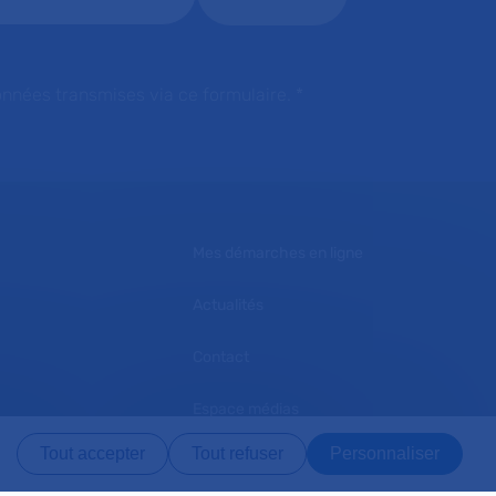
onnées transmises via ce formulaire.
*
Mes démarches en ligne
Actualités
Contact
Espace médias
Tout accepter
Tout refuser
Personnaliser
L'AP-HP recrute