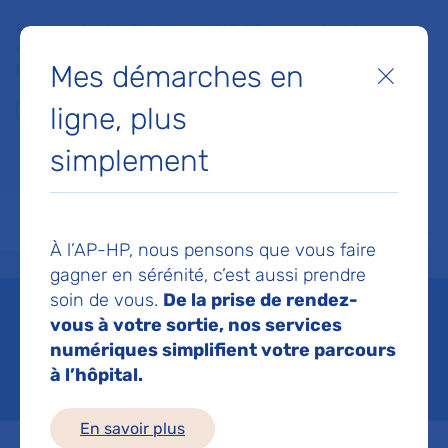
Faites un don à la Fondation de l'AP-HP pour soutenir la
recherche, l'innovation et la qualité de vie à l'hôpital pour les
Mes démarches en
patients et les soignants !
Fermer
ligne, plus
Je fais un don
simplement
MON AP-HP
FAIRE UN DON
NOS HÔPITAUX
Menu
Aff
À l’AP-HP, nous pensons que vous faire
Accueil
Espace médias
gagner en sérénité, c’est aussi prendre
soin de vous.
De la prise de rendez-
vous à votre sortie, nos services
Espace médias
numériques simplifient votre parcours
à l’hôpital.
En savoir plus