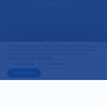
L'AP-HP recrute
Accessibilité
L'Assistance publique - hôpitaux de Paris (AP-HP) s'engage
à préserver la confidentialité et la sécurité de vos données
personnelles et attache une grande importance à la
protection de votre vie privée.
Mentions légales
Tout accepter
Tout refuser
Personnaliser
Plan du site
Prendre rendez-
Contact
Payer en ligne
Préparer son
vous en ligne
admission
Protection des données personnelles