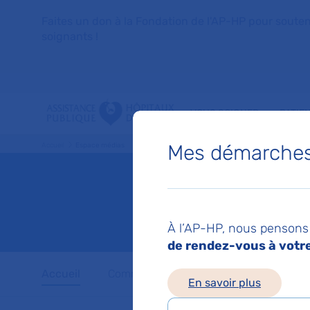
Faites un don à la Fondation de l'AP-HP pour soutenir 
soignants !
VOUS SOIGNER
PATIE
Mes démarches 
Accueil
Espace médias
Espace
À l’AP-HP, nous pensons 
de rendez-vous à votre 
Accueil
Communiqués de presse
Dossiers 
En savoir plus