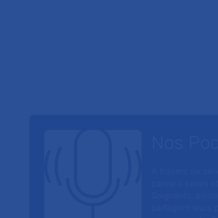
Nos Po
À travers six sé
parole à celles et
Soignants, perso
partagent leurs p