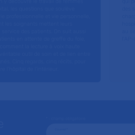
 y découvre le travail de femmes
qui p
ital, les questions que soulève
des s
 vie professionnelle et vie personnelle,
charg
nt les soignants mettent leurs
hospi
ervice des patients. On suit aussi
au s
tients en attente de greffe du foie,
l’AP–
 comment la lecture à voix haute
éritable outil de soin et de lien entre
nés. Cinq regards, cinq récits, pour
l’hôpital de l’intérieur.
* : champ obligatoire
e
Courriel
*