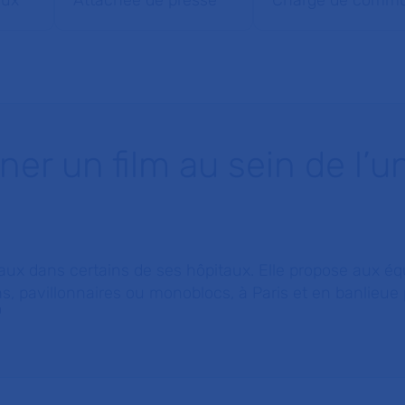
aux
Attachée de presse
Chargé de commun
er un film au sein de l’u
x dans certains de ses hôpitaux. Elle propose aux équ
s, pavillonnaires ou monoblocs, à Paris et en banlieue