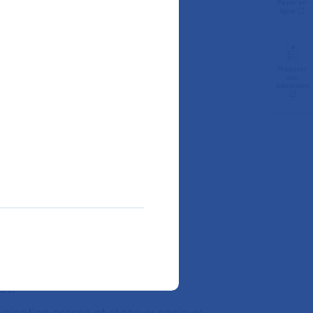
Payer en
ligne
Préparer
oute demande, merci d’écrire
son
admission
uestions et vos coordonnées
sti