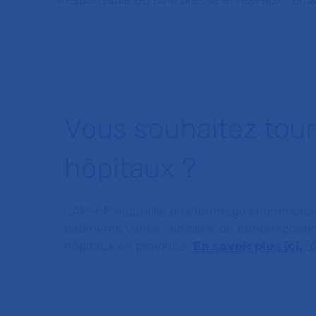
Responsable du pôle presse et réseaux soci
Vous souhaitez tourn
hôpitaux ?
L’AP-HP accueille des tournages commerciau
bâtiments variés : anciens ou contemporain
hôpitaux en province.
En savoir plus ici.