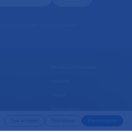
onnées transmises via ce formulaire.
*
Mes démarches en ligne
Actualités
Contact
Espace médias
Tout accepter
Tout refuser
Personnaliser
L'AP-HP recrute