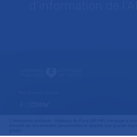
d’information de l’
Nos réseaux sociaux
Facebook
Instagram
Linkedin
Youtube
Bluesky
L'Assistance publique - hôpitaux de Paris (AP-HP) s'engage à préser
sécurité de vos données personnelles et attache une grande impor
privée.