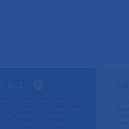
dcasts
Fa
ries de podcasts, l’AP-HP donne la
La F
 ceux qui font vivre l’hôpital public.
fonda
nnels hospitaliers et patients
direc
arcours, leurs doutes, leurs
uniq