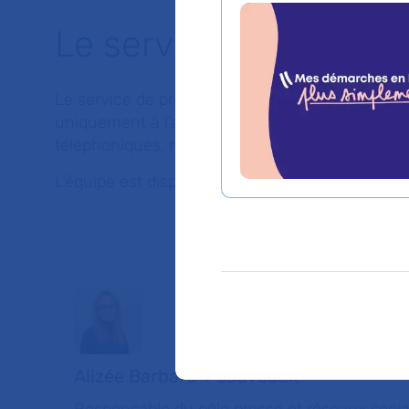
Le service de presse
Le service de presse de l’AP-HP centralise et 
uniquement à l’adresse
service.presse@aphp.fr
téléphoniques, nous vous rappellerons dès que
L’équipe est disponible 7 jours sur 7, une astrei
Alizée Barbaro-Feauveaux