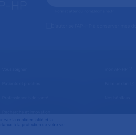
AP-HP
Format attendu: nom@domaine.fr
J'autorise l'AP-HP à conserver mes d
Vous soigner
mon AP-HP
Patients et proches
Faire un don
Professionnels de santé
Nos hôpitaux
Recherche et innovation
ver la confidentialité et la
tance à la protection de votre vie
Nous connaître