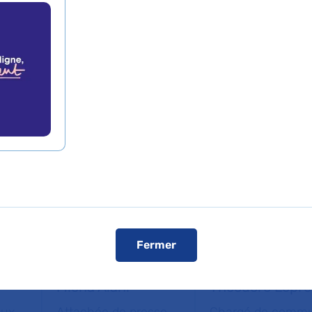
traite l’ensemble des demandes des 38 hôpitaux. Pour t
ou nous joindre au 01 40 27 30 00 en précisant vos q
 possible.
nte les week-ends et jours fériés est assurée.
Fermer
Miena Alani
Théodore Lopre