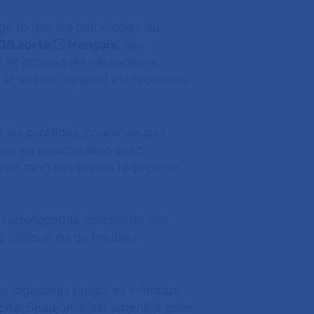
ge toutes les pathologies du
OS aorte
français
, son
s et chroniques (dissections
et artères iliaques) est reconnue
t les carotides, pourvoyeuses
ère en collaboration avec
ier rang desquelles l’équipe de
l’artériopathie oblitérante des
 critique ou de troubles
s digestives (angor et infarctus
pital Beaujon. Il est amené à gérer