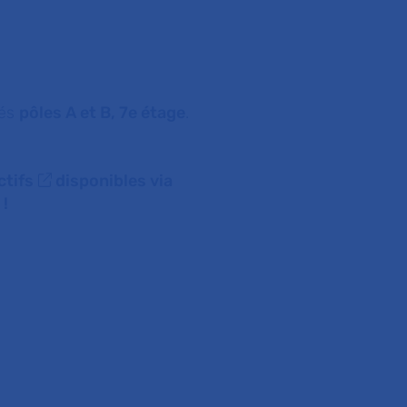
ués
pôles A et B, 7e étage
.
ctifs
disponibles via
 !