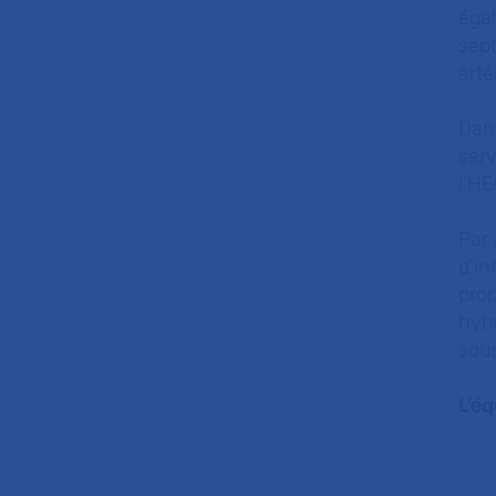
égal
sept
arté
Dans
ser
l’HE
Par 
d’in
prop
hybr
sous
L’é