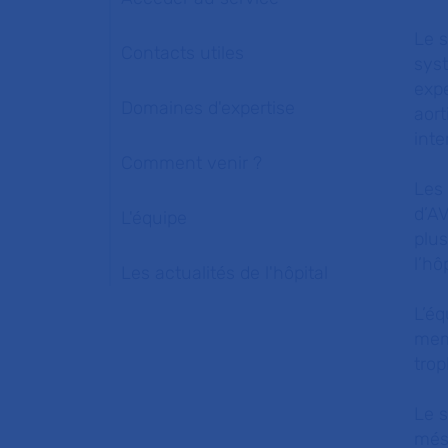
Le s
Contacts utiles
sys
expe
Domaines d'expertise
aort
inte
Comment venir ?
Les 
d’AV
L'équipe
plus
l’hô
Les actualités de l'hôpital
L’éq
memb
tro
Le s
mése