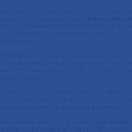
ervice de chirurgie vasculaire de l’HEGP prend en char
tème artériel et du système veineux.
Premier centre
S
rtise sur le traitement des pathologies aortiques aigue
iques, anévrysmes, aorte thoracique, aorte abdominale 
rnationalement.
pathologies des troncs supra-aortiques, principalemen
C, sont également prises en charge de manière routini
ieurs unités neuro-vasculaires d’Île-de-France au prem
pital Saint-Anne.
uipe de chirurgie vasculaire de l’HEGP traite également 
res inférieurs responsable de claudication, d’ischémie
phiques pouvant menacer le pronostic du membre.
ervice prend aussi en charge les pathologies des artère
ntériques) et interagit avec le
réseau SURVI
de l’hô