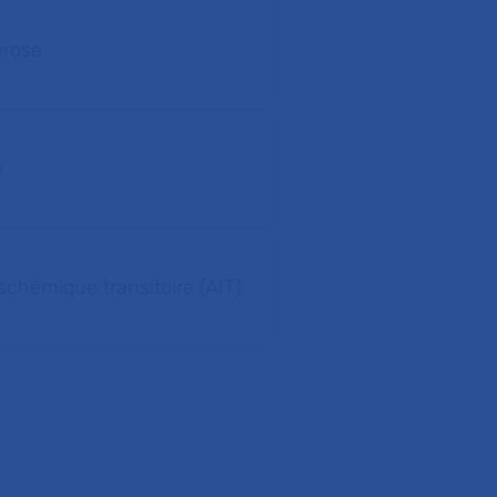
érose
e
schémique transitoire (AIT)