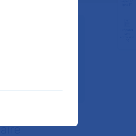
Payer en
ligne
z-vous :
Préparer
son
admission
Téléphone :
01 56 09 36 09
ir à l'hôpital ?
ite internet de l’hôpital
aire