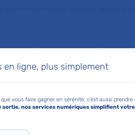
la recherche, l'innovation et la qualité de vie à l'hôpital pou
NTS ET PROCHES
PROFESSIONNELS DE SANTÉ
RECHERCHE ET
en ligne, plus simplement
 de Chirurgie vascula
que vous faire gagner en sérénité, c’est aussi prendre
sortie, nos services numériques simplifient votre 
éen Georges-Pompidou
 SALMA EL BATTI