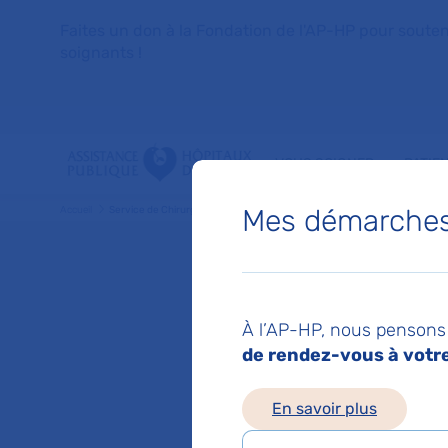
Faites un don à la Fondation de l'AP-HP pour soutenir 
soignants !
VOUS SOIGNER
PATIE
Mes démarches 
Accueil
Service de Chirurgie vasculaire
Service
À l’AP-HP, nous pensons 
de rendez-vous à votre 
Hôpital europ
Chef de service :
Pr
En savoir plus