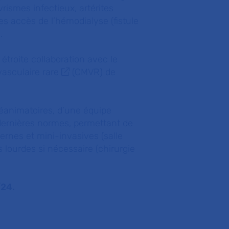
rismes infectieux, artérites
 des accès de l’hémodialyse (fistule
.
étroite collaboration avec le
asculaire rare
(CMVR) de
réanimatoires, d’une équipe
dernières normes, permettant de
rnes et mini-invasives (salle
 lourdes si nécessaire (chirurgie
/24.