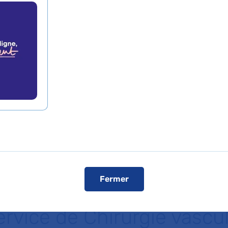
Prendre rende
En savoir plus
En ligne
Comment ven
Visiter le s
Fermer
ervice de Chirurgie vascul