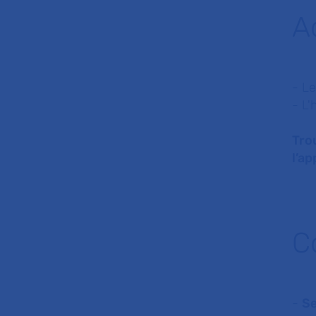
A
- Le
- L'
Tro
l’a
C
-
Se