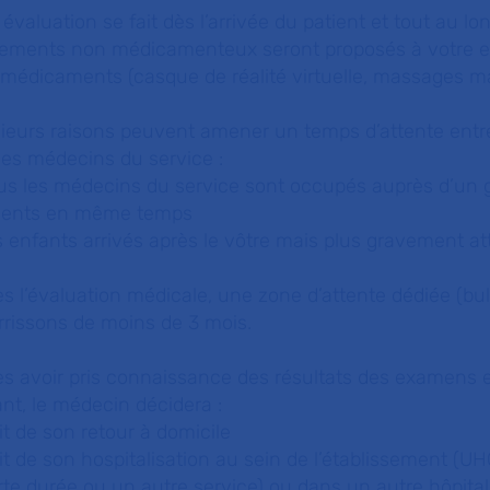
évaluation se fait dès l’arrivée du patient et tout au l
itements non médicamenteux seront proposés à votre 
 médicaments (casque de réalité virtuelle, massages 
ieurs raisons peuvent amener un temps d’attente entre
les médecins du service :
ous les médecins du service sont occupés auprès d’un 
sents en même temps
s enfants arrivés après le vôtre mais plus gravement att
s l’évaluation médicale, une zone d’attente dédiée (bu
rrissons de moins de 3 mois.
s avoir pris connaissance des résultats des examens et
nt, le médecin décidera :
it de son retour à domicile
it de son hospitalisation au sein de l’établissement (UH
te durée ou un autre service) ou dans un autre hôpita