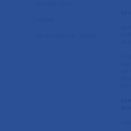
Contacts utiles
Le 
L'équipe
Aprè
(IAO
Les actualités de l'hôpital
de p
Si a
une 
par
du s
pre
Le p
gra
L’éq