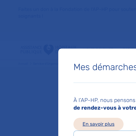
Faites un don à la Fondation de l'AP-HP pour soutenir 
soignants !
VOUS SOIGNER
PATIE
Mes démarches 
Accueil
Service d'Urgences pédiatriques
Service
À l’AP-HP, nous pensons 
de rendez-vous à votre 
Hôpital Necker
Chef de service :
P
En savoir plus