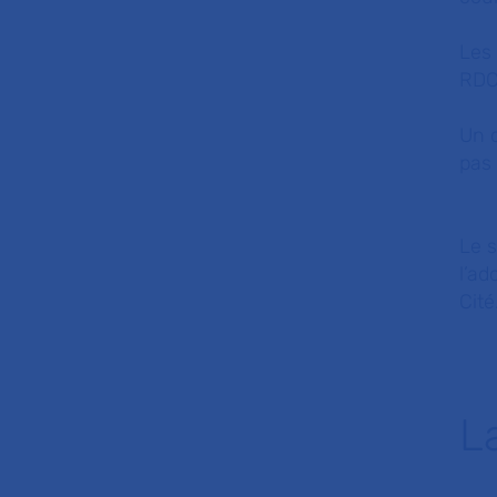
Les 
RDC
Un q
pas 
Le s
l’ad
Cité
L