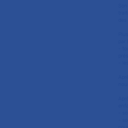
Son 
tra
des
Plus
par 
- t
pré
- le
Aprè
nou
Aprè
enfa
- so
- so
cour