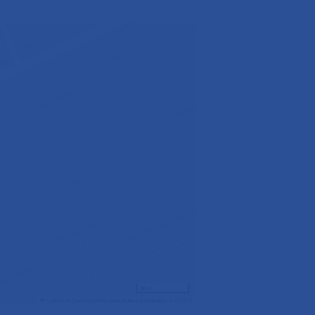
30 m
Leaflet
|
©
OpenStreetMap
contributors contributors ©
CARTO