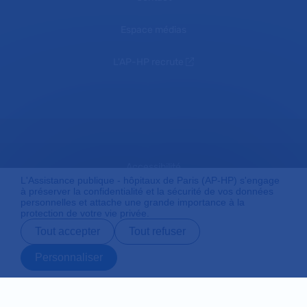
Espace médias
L'AP-HP recrute
Accessibilité
L'Assistance publique - hôpitaux de Paris (AP-HP) s'engage
à préserver la confidentialité et la sécurité de vos données
personnelles et attache une grande importance à la
protection de votre vie privée.
Mentions légales
Tout accepter
Tout refuser
Personnaliser
Plan du site
Prendre rendez-
Contact
Payer en ligne
Préparer son
vous en ligne
admission
Protection des données personnelles