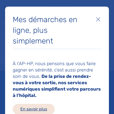
Faites un don à la Fondation de l'AP-HP pour soutenir la
recherche, l'innovation et la qualité de vie à l'hôpital pour les
Mes démarches en
patients et les soignants !
Fermer
ligne, plus
Je fais un don
simplement
MON AP-HP
FAIRE UN DON
NOS HÔPITAUX
Menu
Aff
À l’AP-HP, nous pensons que vous faire
Accueil
Permanence d'accès aux soins de santé - Ambroise-Paré
gagner en sérénité, c’est aussi prendre
soin de vous.
De la prise de rendez-
Permanence d'accès aux
vous à votre sortie, nos services
numériques simplifient votre parcours
soins de santé -
à l’hôpital.
Ambroise-Paré
En savoir plus