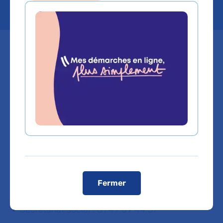
Mis à jour le 13/08/2025
Hôpital Ambroise-Paré
9, avenue Charles-de-Gaulle – Boulogne-
Billancourt 92
Consultations PASS pour adultes et mineurs
Accueil :
Consultations de médecine interne (4e étage) :
01 49 09 56 45
Service d’accueil des urgences : 01 49 09 55 17
Fermer
(adultes) et 01 49 09 57 00 (enfants)
Secrétariat social : 01 49 09 44 57