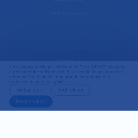
L'AP-HP recrute
Accessibilité
L'Assistance publique - hôpitaux de Paris (AP-HP) s'engage
à préserver la confidentialité et la sécurité de vos données
personnelles et attache une grande importance à la
protection de votre vie privée.
Mentions légales
Tout accepter
Tout refuser
Personnaliser
Plan du site
Prendre rendez-
Contact
Payer en ligne
Préparer son
vous en ligne
admission
Protection des données personnelles