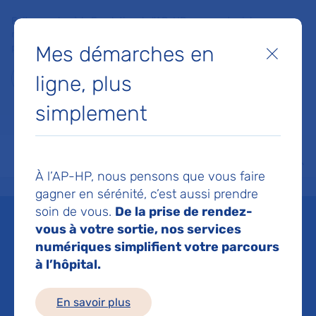
Faites un don à la Fondation de l'AP-HP pour soutenir la
recherche, l'innovation et la qualité de vie à l'hôpital pour les
Mes démarches en
patients et les soignants !
Fermer
ligne, plus
Je fais un don
simplement
MON AP-HP
FAIRE UN DON
NOS HÔPITAUX
Menu
Aff
À l’AP-HP, nous pensons que vous faire
Accueil
Permanence d'accès aux soins de santé - Saint-Louis
gagner en sérénité, c’est aussi prendre
soin de vous.
De la prise de rendez-
Permanence d'accès aux
vous à votre sortie, nos services
numériques simplifient votre parcours
soins de santé - Saint-
à l’hôpital.
Louis
En savoir plus