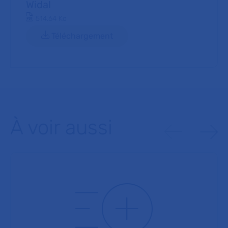
Widal
Document PDF
514.64 Ko
Téléchargement
À voir aussi