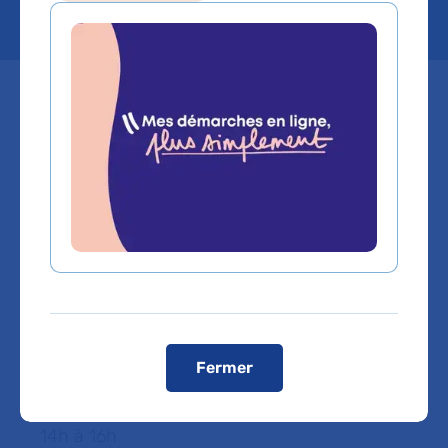
Mis à jour le 13/08/2025
Hôpital Saint-Louis
1, avenue Claude-Vellefaux – Paris 10e
Consultations PASS pour adultes
Accueil :
Policlinique médicale – Consultation Verlaine
Prendre rendez-vous : 01 42 49 91 30
service social : 01 42 49 41 43 – 01 42 49 48 72
Fermer
Consultations de médecine générale : sans
RDV du lundi au vendredi : de 8h30 à 12h30, de
14h à 16h