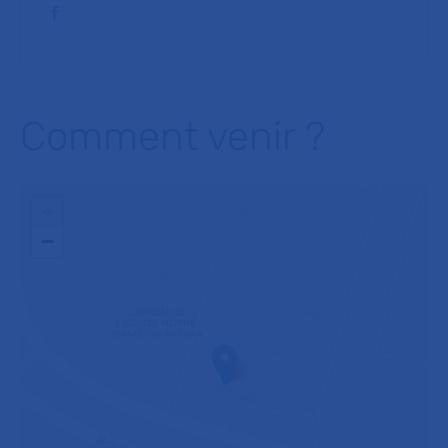
f
Comment venir ?
+
−