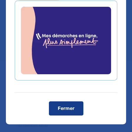
l'Adolescent
Hôpital Robert-Debré
Chef de service :
Dr NOUR IBRAHIM
Labels, centres de référence et
expertises
Fermer
En savoir plus