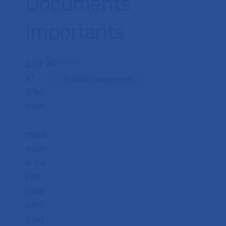
Documents
importants
Livr
Document PDF
2.65 Mo
et
Téléchargement
d'ac
cuei
l
méd
ecin
e de
l'ad
oles
cen
t.pd