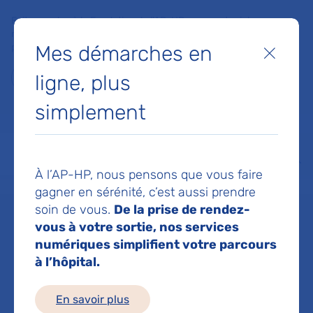
Faites un don à la Fondation de l'AP-HP pour soutenir la
recherche, l'innovation et la qualité de vie à l'hôpital pour les
Mes démarches en
patients et les soignants !
Fermer
ligne, plus
Je fais un don
simplement
MON AP-HP
FAIRE UN DON
NOS HÔPITAUX
Menu
Aff
À l’AP-HP, nous pensons que vous faire
Accueil
Service de Médecine de l'Adolescent
gagner en sérénité, c’est aussi prendre
soin de vous.
De la prise de rendez-
vous à votre sortie, nos services
Service de
numériques simplifient votre parcours
à l’hôpital.
Médecine de
En savoir plus