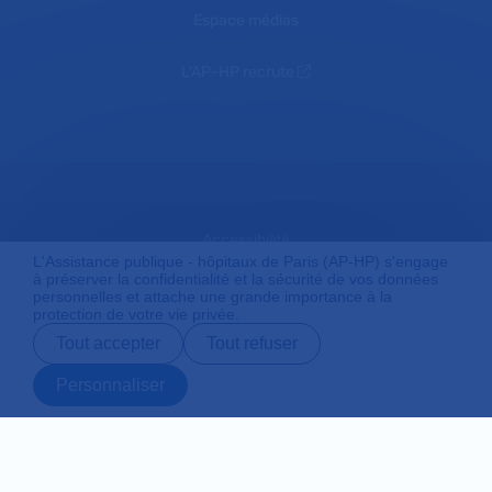
Espace médias
L'AP-HP recrute
Accessibilité
L'Assistance publique - hôpitaux de Paris (AP-HP) s'engage
à préserver la confidentialité et la sécurité de vos données
personnelles et attache une grande importance à la
protection de votre vie privée.
Mentions légales
Tout accepter
Tout refuser
Personnaliser
Plan du site
Prendre rendez-
Contact
Payer en ligne
Préparer son
vous en ligne
admission
Protection des données personnelles