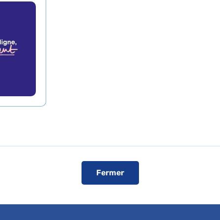
 NICOLAS BOISSEL
Prendre rende
En savoir plus
En ligne
xpertises
Comment ven
Visiter le s
Fermer