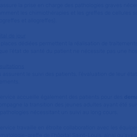
 assure la prise en charge des pathologies graves néces
amment les chimiothérapies et les greffes de cellules
ogreffes et allogreffes).
tal de jour
places dédiées permettent la réalisation de traitements 
que l’état de santé du patient ne nécessite pas une hos
sultations
s assurent le suivi des patients, l’évaluation de leur éta
tements.
service accueille également des patients pour des
dema
mpagne la transition des jeunes adultes ayant été sui
pathologies nécessitant un suivi au long cours.
ervice travaille en étroite collaboration avec les équip
matologie-greffe de l’hôpital Saint-Louis, ainsi qu’ave