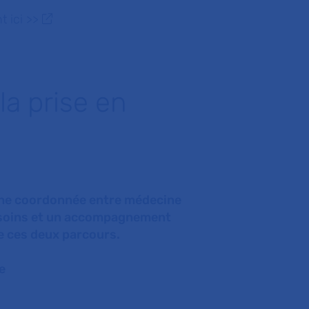
t ici >>
la prise en
oche coordonnée entre médecine
es soins et un accompagnement
e ces deux parcours.
e