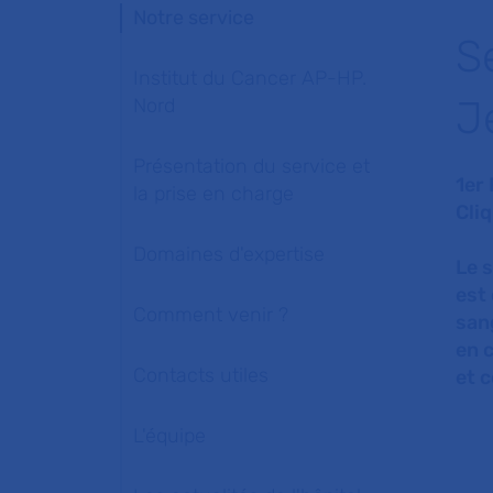
Notre service
S
Institut du Cancer AP-HP.
J
Nord
Présentation du service et
1er
la prise en charge
Cli
Domaines d'expertise
Le 
est 
Comment venir ?
san
en 
Contacts utiles
et 
L'équipe