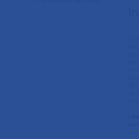
Les actualités de l'hôpital
I
Créé
des 
Lou
acti
immu
plus
150
du c
l’Ins
L'
In
eur
son 