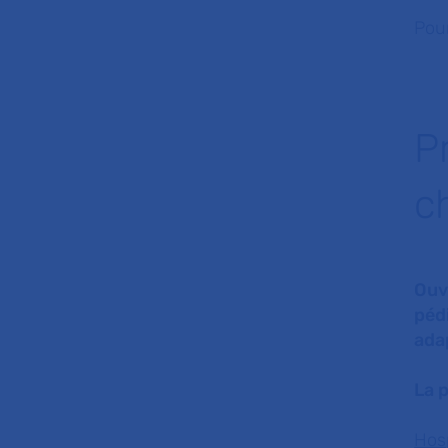
Pour
P
c
Ouv
péd
ada
La 
Hosp