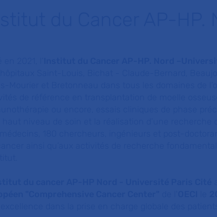
nstitut du Cancer AP-HP. 
 en 2021, l’
Institut du Cancer AP-HP. Nord –Universit
hôpitaux Saint-Louis, Bichat - Claude-Bernard, Beaujon
is-Mourier et Bretonneau dans tous les domaines de l’
vités de référence en transplantation de moelle osseuse
nothérapie ou encore, essais cliniques de phase préco
 haut niveau de soin et la réalisation d’une recherche 
 médecins, 180 chercheurs, ingénieurs et post-doctora
ancer ainsi qu’aux activités de recherche fondamentale
titut.
stitut du cancer AP-HP Nord - Université Paris Cité
a
opéen "Comprehensive Cancer Center"
de l'
OECI
le
2
excellence dans la prise en charge globale des patients