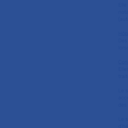
Elle
not
(aut
Hôpi
Des 
lors
Con
Elle
trai
Le 
acco
des 
Le s
d’hé