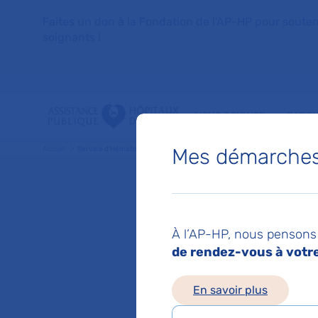
Faites un don à la Fondation de l'AP-HP pour soutenir 
soignants !
VOUS SOIGNER
PATIE
Mes démarches 
Accueil
Service d'Hématologie Adolescents et Jeunes Adultes
Service
À l’AP-HP, nous pensons 
Adolesc
de rendez-vous à votre 
En savoir plus
Hôpital Saint-