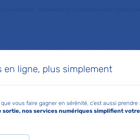
la recherche, l'innovation et la qualité de vie à l'hôpital pou
NTS ET PROCHES
PROFESSIONNELS DE SANTÉ
RECHERCHE ET
en ligne, plus simplement
 d'Hématologie
que vous faire gagner en sérénité, c’est aussi prendre
ents et Jeunes Adu
sortie, nos services numériques simplifient votre 
Louis