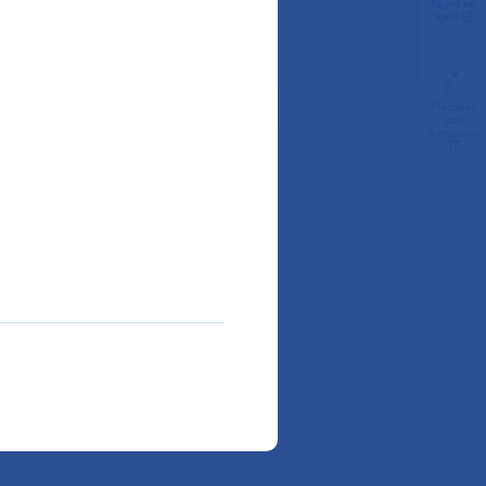
Payer en
ligne
Préparer
son
admission
z-vous :
Téléphone :
01 42 49 91 40
ir à l'hôpital ?
ite internet de l’hôpital