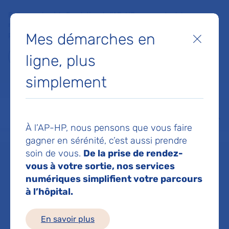
Faites un don à la Fondation de l'AP-HP pour soutenir la
recherche, l'innovation et la qualité de vie à l'hôpital pour les
Mes démarches en
patients et les soignants !
Fermer
ligne, plus
Je fais un don
simplement
MON AP-HP
FAIRE UN DON
NOS HÔPITAUX
Menu
Aff
À l’AP-HP, nous pensons que vous faire
Accueil
Service de Chirurgie Viscérale, Cancérologique et Endocrinienne
gagner en sérénité, c’est aussi prendre
soin de vous.
De la prise de rendez-
vous à votre sortie, nos services
Service de
numériques simplifient votre parcours
à l’hôpital.
Chirurgie
En savoir plus