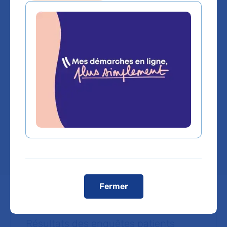
Viscérale,
Cancérologique
et Endocrinienne
Hôpital Saint-Louis
Chef de service :
Pr PIERRE CATTAN
Fermer
Résultats des enquêtes patients