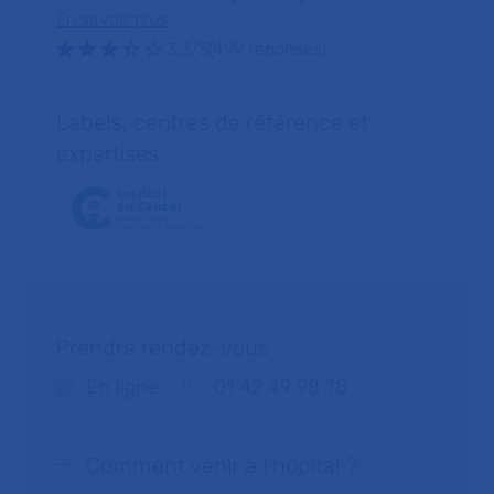
En savoir plus
Note : 3.3 sur 5 étoiles
3.3/5
(499 réponses)
Labels, centres de référence et
expertises
Prendre rendez-vous :
Téléphone :
En ligne
01 42 49 98 78
Comment venir à l'hôpital ?