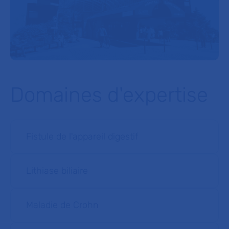
Domaines d'expertise
Fistule de l'appareil digestif
Lithiase biliaire
Maladie de Crohn