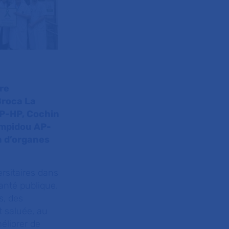
tre
Broca La
AP-HP, Cochin
ompidou AP-
on d’organes
rsitaires dans
anté publique.
s, des
t saluée, au
éliorer de