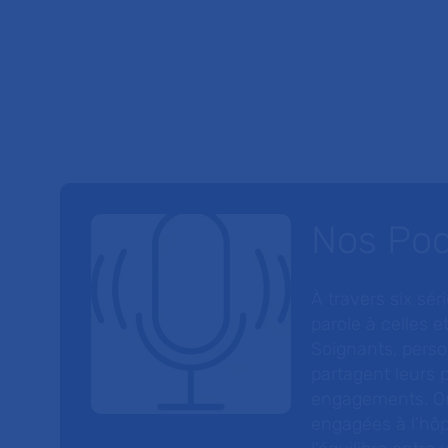
Nos Po
À travers six sé
parole à celles et
Soignants, perso
partagent leurs p
engagements. On
engagées à l’hôp