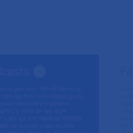
dcasts
Fa
ries de podcasts, l’AP-HP donne la
La F
 ceux qui font vivre l’hôpital public.
fonda
nnels hospitaliers et patients
direc
arcours, leurs doutes, leurs
uniq
 y découvre le travail de femmes
qui p
ital, les questions que soulève
des s