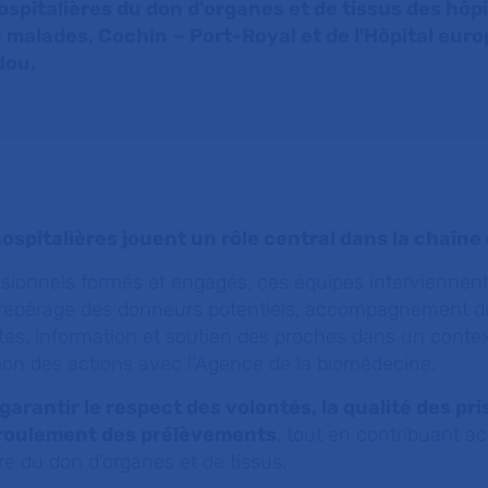
ospitalières du don d'organes et de tissus des hôp
 malades, Cochin
− Port-Royal
et de l'Hôpital eur
dou.
ospitalières jouent un rôle central dans la chaîne
ionnels formés et engagés, ces équipes interviennen
 repérage des donneurs potentiels, accompagnement d
tes, information et soutien des proches dans un conte
tion des actions avec l’Agence de la biomédecine.
garantir le respect des volontés, la qualité des pri
éroulement des prélèvements
, tout en contribuant a
re du don d’organes et de tissus.