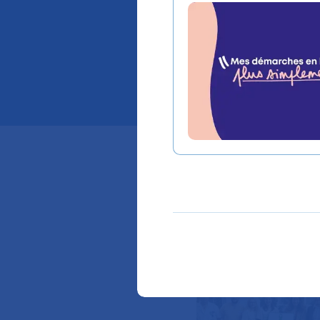
HP et l
Universi
Ils rejoignent 
de l’Agence de
contribuer acti