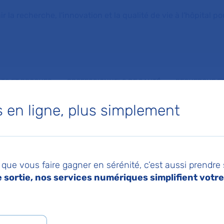
la recherche, l'innovation et la qualité de vie à l'hôpital pou
NTS ET PROCHES
PROFESSIONNELS DE SANTÉ
RECHERCHE ET
en ligne, plus simplement
ux de l'AP-HP et la faculté de santé Université Paris Cité labellisés
026
Pa
adeurs du don d'or
que vous faire gagner en sérénité, c’est aussi prendre
sortie, nos services numériques simplifient votre 
uveaux hôpitaux de l