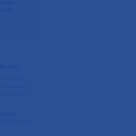
itaux
opéen
 du don.
t à chaque
es équipes
xte souvent
ses en
ctivement à la