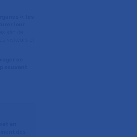
rganes », les
turer leur
s afin de
es visiteurs et
urager ce
rop souvent
 met en
mment des