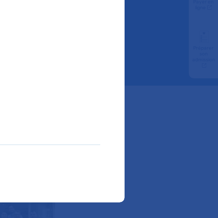
Payer en
ligne
sés
Préparer
son
admission
aux côtés
er et
ance.