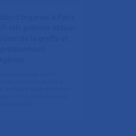
 don d'organes à Paris
« Transpla
’AP-HP, premier acteur
podcast p
ional de la greffe et
accompag
 prélèvement
patients 
organes
d’une gref
urd'hui en France, 66 000
Une mise en lum
onnes vivent avec un organe
du parcours de 
é. En 2025, 6 154 greffes ont été
témoignages de 
isées (+120 vs 2024), plus de la
centre hépato-b
é d'entre elles …
l’hôpital Pau…