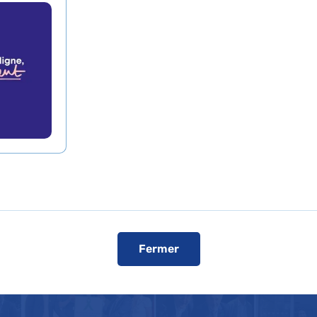
a faculté de santé
té Paris Cité labelli
un réseau national d’acteurs mobilisés 
 la biomédecine pour informer, témoign
vement à faire progresser le don en Fr
Fermer