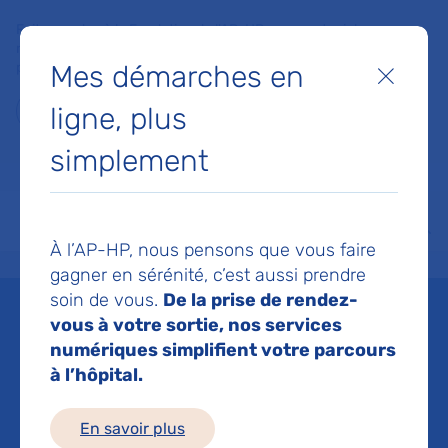
Faites un don à la Fondation de l'AP-HP pour soutenir la
recherche, l'innovation et la qualité de vie à l'hôpital pour les
Mes démarches en
patients et les soignants !
Fermer
ligne, plus
Je fais un don
simplement
MON AP-HP
FAIRE UN DON
NOS HÔPITAUX
Menu
Aff
À l’AP-HP, nous pensons que vous faire
Accueil
Liste des actualités
HandiConsult à l'hôpital Louis-Mourier, une nouvelle offre d
gagner en sérénité, c’est aussi prendre
Mis à jour le 08/09/2025
Partager :
soin de vous.
De la prise de rendez-
vous à votre sortie, nos services
HandiConsult à l'hôpital
numériques simplifient votre parcours
à l’hôpital.
Louis-Mourier, une
En savoir plus
nouvelle offre de soins