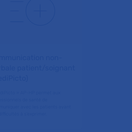
mmunication non-
Votre pro
rbale patient/soignant
est attein
ediPicto)
L’autisme est un
développement 
diPicto » AP-HP permet aux
l’enfance.
essionnels de santé de
uniquer avec les patients ayant
ifficultés à s’exprimer.