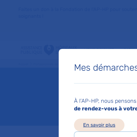
Faites un don à la Fondation de l'AP-HP pour soutenir 
soignants !
VOUS SOIGNER
PATIE
Mes démarches 
Accueil
Professionnels de santé
Les coopérations, bonnes pratiques
Les outi
Intégra
À l’AP-HP, nous pensons 
de rendez-vous à votre 
Mis à jour le 04/06/
En savoir plus