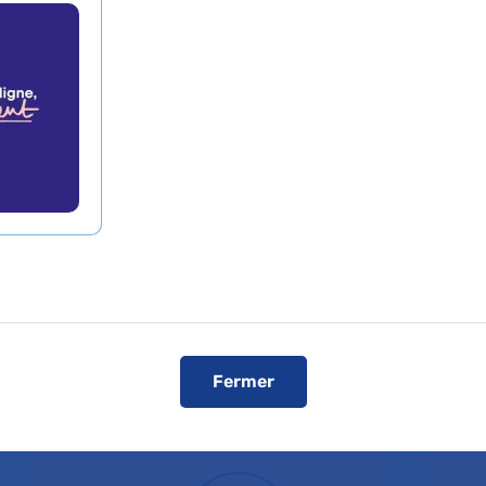
aux enseignants et aux médecins et professionnels de 
ts malades ou handicapés.
sensibiliser les acteurs de la scolarisation à l’accueil d
s et de favoriser la mise en œuvre des adaptations qui
est partenaire du projet.
 internet Intégrascol
Fermer