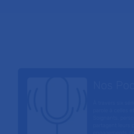
Nos Po
À travers six sé
parole à celles et
Soignants, perso
partagent leurs p
engagements. On