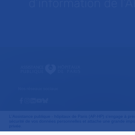
d’information de l’
Nos réseaux sociaux
Facebook
Instagram
Linkedin
Youtube
Bluesky
L'Assistance publique - hôpitaux de Paris (AP-HP) s'engage à préser
sécurité de vos données personnelles et attache une grande impor
privée.