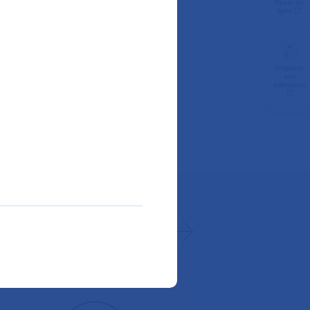
santé amenés à
Payer en
ligne
es enfants
 leur sont
Préparer
son
admission