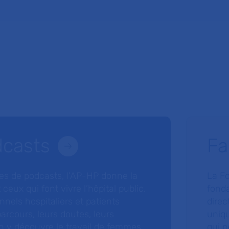
dcasts
Fa
ries de podcasts, l’AP-HP donne la
La F
 ceux qui font vivre l’hôpital public.
fonda
nnels hospitaliers et patients
direc
arcours, leurs doutes, leurs
uniq
 y découvre le travail de femmes
qui p