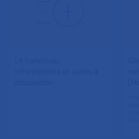
Le handicap :
Co
informations et outils à
ve
disposition
(M
« Me
prof
comm
des d