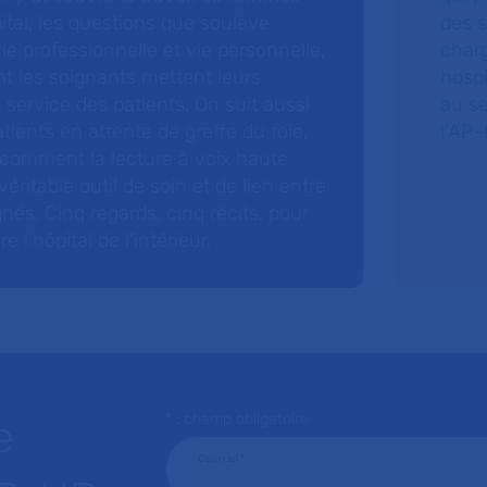
ital, les questions que soulève
des s
 vie professionnelle et vie personnelle,
charg
nt les soignants mettent leurs
hospi
ervice des patients. On suit aussi
au s
tients en attente de greffe du foie,
l’AP–
 comment la lecture à voix haute
éritable outil de soin et de lien entre
nés. Cinq regards, cinq récits, pour
l’hôpital de l’intérieur.
* : champ obligatoire
e
Courriel
*