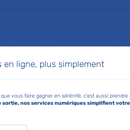
la recherche, l'innovation et la qualité de vie à l'hôpital pou
NTS ET PROCHES
PROFESSIONNELS DE SANTÉ
RECHERCHE ET
en ligne, plus simplement
ls professionnels
Le handicap : informations et outils à disposition
Intégrascol
scol
que vous faire gagner en sérénité, c’est aussi prendre
sortie, nos services numériques simplifient votre 
2026