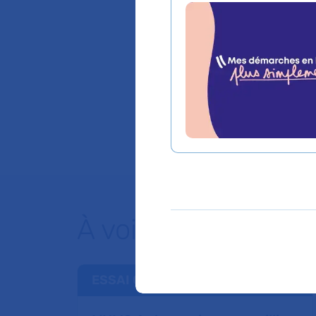
Ce site est destiné 
accueillir des enfan
Il a pour fonction de 
malades ou handicapé
nécessaires. L’AP-HP 
En savoir plus :
Site
À voir aussi
ESSAI CLINIQUE