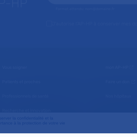
AP-HP
Format attendu: nom@domaine.fr
J'autorise l'AP-HP à conserver mes d
Vous soigner
mon AP-HP
Patients et proches
Faire un don
Professionnels de santé
Nos hôpitaux
Recherche et innovation
ver la confidentialité et la
tance à la protection de votre vie
Nous connaître