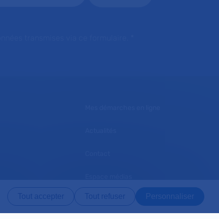
onnées transmises via ce formulaire.
*
Mes démarches en ligne
Actualités
Contact
Espace médias
Tout accepter
Tout refuser
Personnaliser
L'AP-HP recrute