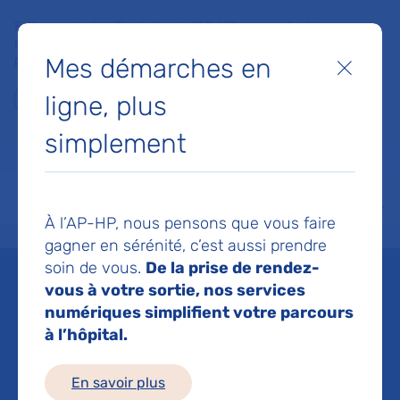
Faites un don à la Fondation de l'AP-HP pour soutenir la
recherche, l'innovation et la qualité de vie à l'hôpital pour les
Mes démarches en
patients et les soignants !
Fermer
ligne, plus
Je fais un don
simplement
MON AP-HP
FAIRE UN DON
NOS HÔPITAUX
Menu
Aff
À l’AP-HP, nous pensons que vous faire
Accueil
Liste des actualités
Programme INTERVALES à la Maison de femmes de l'hôpital 
gagner en sérénité, c’est aussi prendre
Mis à jour le 10/06/2026
Partager :
soin de vous.
De la prise de rendez-
vous à votre sortie, nos services
Programme INTERVALES
numériques simplifient votre parcours
à l’hôpital.
à la Maison de femmes
En savoir plus
de l'hôpital Hôtel-Dieu