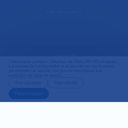
L'AP-HP recrute
Accessibilité
L'Assistance publique - hôpitaux de Paris (AP-HP) s'engage
à préserver la confidentialité et la sécurité de vos données
personnelles et attache une grande importance à la
protection de votre vie privée.
Mentions légales
Tout accepter
Tout refuser
Personnaliser
Plan du site
Prendre rendez-
Contact
Payer en ligne
Préparer son
vous en ligne
admission
Protection des données personnelles