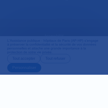
Accessibilité
L'Assistance publique - hôpitaux de Paris (AP-HP) s'engage
à préserver la confidentialité et la sécurité de vos données
personnelles et attache une grande importance à la
protection de votre vie privée.
Mentions légales
Tout accepter
Tout refuser
Personnaliser
Plan du site
Prendre rendez-
Contact
Payer en ligne
Préparer son
vous en ligne
admission
Protection des données personnelles