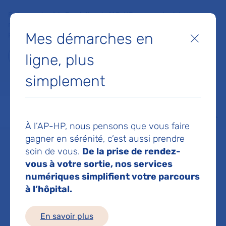
Faites un don à la Fondation de l'AP-HP pour soutenir la
recherche, l'innovation et la qualité de vie à l'hôpital pour les
Mes démarches en
patients et les soignants !
Fermer
ligne, plus
Je fais un don
simplement
MON AP-HP
FAIRE UN DON
NOS HÔPITAUX
Menu
Aff
À l’AP-HP, nous pensons que vous faire
Accueil
Service de Consultations spécialisées
gagner en sérénité, c’est aussi prendre
soin de vous.
De la prise de rendez-
vous à votre sortie, nos services
Service de
numériques simplifient votre parcours
à l’hôpital.
Consultations
En savoir plus