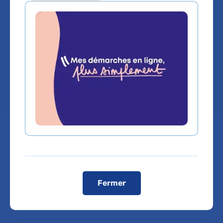
spécialisées
Hôpital Bretonneau
Chef de service :
Pr AGATHE RAYNAUD
SIMON
Visiter le site internet de l’hôpital
Fermer