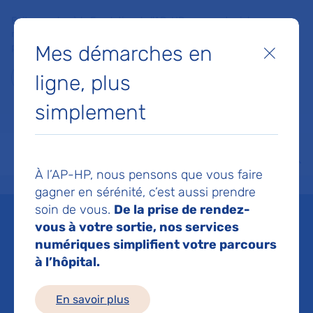
Faites un don à la Fondation de l'AP-HP pour soutenir la
recherche, l'innovation et la qualité de vie à l'hôpital pour les
Mes démarches en
patients et les soignants !
Fermer
ligne, plus
Je fais un don
simplement
MON AP-HP
FAIRE UN DON
NOS HÔPITAUX
Menu
Aff
À l’AP-HP, nous pensons que vous faire
Accueil
Espace médias
Liste des ressources de presse
Absence de sur-risque d’évène
gagner en sérénité, c’est aussi prendre
soin de vous.
De la prise de rendez-
Mis à jour le 17/11/2022
vous à votre sortie, nos services
numériques simplifient votre parcours
Imprimer
à l’hôpital.
Partager :
En savoir plus