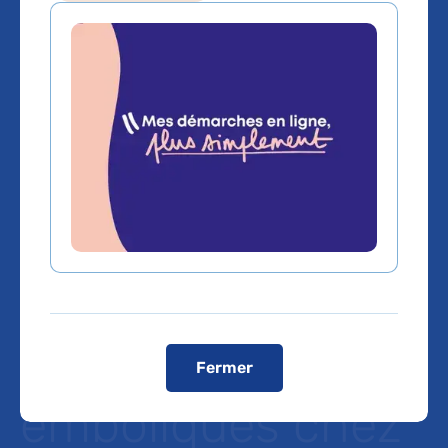
Absence de sur-
risque
d’évènements
cardiovasculaires
graves et
thrombo-
Fermer
emboliques chez