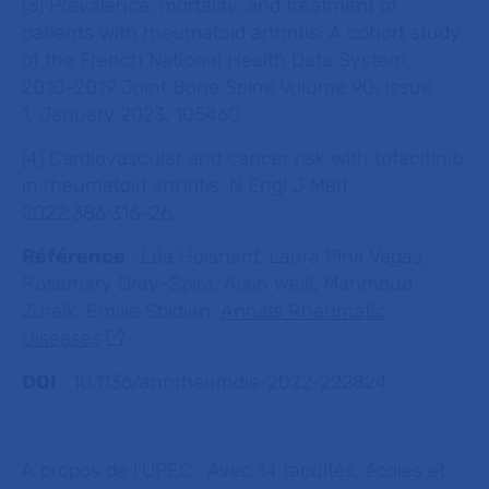
[3] Prevalence, mortality, and treatment of
patients with rheumatoid arthritis: A cohort study
of the French National Health Data System,
2010–2019 Joint Bone Spine Volume 90, Issue
1, January 2023, 105460
[4] Cardiovascular and cancer risk with tofacitinib
in rheumatoid arthritis. N Engl J Med
2022;386:316–26.
Référence
: Léa Hoisnard, Laura Pina Vegas,
Rosemary Dray-Spira, Alain Weill, Mahmoud
Zureik, Emilie Sbidian.
Annals Rheumatic
Diseases
.
DOI
: 10.1136/annrheumdis-2022-222824
À propos de l’UPEC
:
Avec 14 facultés, écoles et