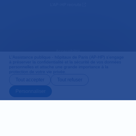
L'AP-HP recrute
Accessibilité
L'Assistance publique - hôpitaux de Paris (AP-HP) s'engage
à préserver la confidentialité et la sécurité de vos données
personnelles et attache une grande importance à la
protection de votre vie privée.
Mentions légales
Tout accepter
Tout refuser
Personnaliser
Plan du site
Prendre rendez-
Contact
Payer en ligne
Préparer son
vous en ligne
admission
Protection des données personnelles