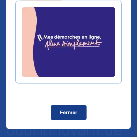
Améliorer le
diagnostic des
infections : une
étude prospective
précise les
indications d’un
Fermer
outil innovant de