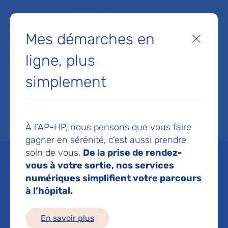
Faites un don à la Fondation de l'AP-HP pour soutenir la
recherche, l'innovation et la qualité de vie à l'hôpital pour les
Mes démarches en
patients et les soignants !
Fermer
ligne, plus
Je fais un don
simplement
MON AP-HP
FAIRE UN DON
NOS HÔPITAUX
Menu
Aff
À l’AP-HP, nous pensons que vous faire
Accueil
Espace médias
Liste des ressources de presse
Améliorer le diagnostic des in
gagner en sérénité, c’est aussi prendre
soin de vous.
De la prise de rendez-
Mis à jour le 05/12/2023
vous à votre sortie, nos services
numériques simplifient votre parcours
Imprimer
à l’hôpital.
Partager :
En savoir plus