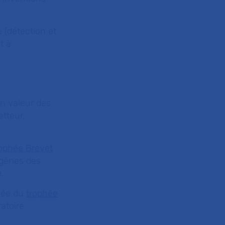
 (détection et
t à
en valeur des
etteur,
rophée Brevet
 gènes des
.
sée du
trophée
atoire