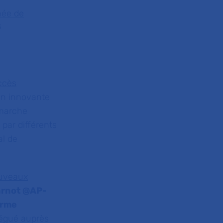
hée de
s
uccès
on innovante
émarche
par différents
al de
ouveaux
arnot @AP-
orme
légué auprès