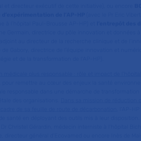
l et directeur exécutif de cette initiative), ou encore
BO
u d’expérimentation de l’AP-HP
(avec le Pr Eric Viber
ue à l’hôpital Paul-Brousse AP-HP) et
l’entrepôt des 
ne Germain, directrice du pôle innovation et données à
joint au directeur de la recherche clinique et de l’in
 de Gabory, directrice de l’équipe innovation et numéri
atégie et de la transformation de l’AP-HP).
 médicale plus responsable : rôle et impact de l’hôpita
,
pour remettre au cœur des enjeux la santé environne
ale responsable dans une démarche de transformation 
étale des organisations.
Dans sa mission de réduction 
 cadre de sa
feuille de route de décarbonation
, l’AP-H
de santé en déployant des outils mis à leur disposition.
 Dr Christel Gérardin, médecin interniste à l’hôpital Bi
te, directeur général d’Ecovamed ou encore Inès de Mai