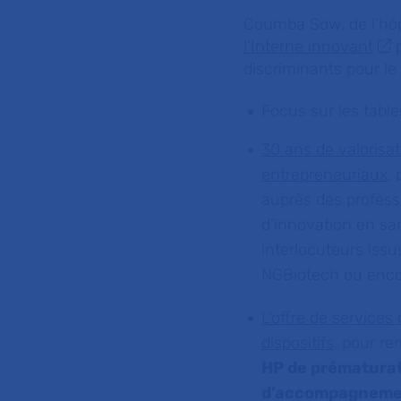
Coumba Sow
, de l’
l’Interne innovant
p
discriminants pour le
Focus sur les tab
30 ans de valorisat
entrepreneuriaux,
p
auprès des profess
d’innovation en sa
interlocuteurs iss
NGBiotech ou encor
L’offre de services
dispositifs
,
pour rem
HP de prématura
d’accompagnemen