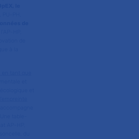
pEX, le
t, PU-PH,
données de
 l’AP-HP,
novation de
que à la
l en tant que
mentale et
écologique et
d’empreinte
P accompagne
 Une table-
chat AP-HP,
soncelle, du