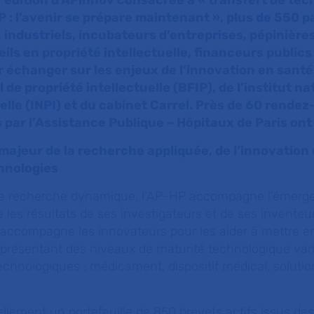
édition d'APinnov consacrée à « transfert de tec
P : l’avenir se prépare maintenant », plus de 550 p
 industriels, incubateurs d’entreprises, pépinières
ils en propriété intellectuelle, financeurs publics
 échanger sur les enjeux de l’innovation en santé
de propriété intellectuelle (BFIP), de l’institut nat
uelle (INPI) et du cabinet Carrel. Près de 60 rende
 par l’Assistance Publique – Hôpitaux de Paris ont 
majeur de la recherche appliquée, de l’innovation 
hnologies
 de recherche dynamique, l’AP-HP accompagne l’émerg
 les résultats de ses investigateurs et de ses inventeur
e accompagne les innovateurs pour les aider à mettre e
 présentant des niveaux de maturité technologique var
chnologiques : médicament, dispositif médical, soluti
llement un portefeuille de 850 brevets actifs issus de