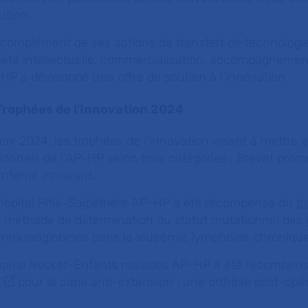
ution.
 complément de ses actions de transfert de technologie
riété intellectuelle, commercialisation, accompagnemen
P-HP a développé une offre de soutien à l’innovation.
Trophées de l'Innovation 2024
ov 2024, les trophées de l'innovation visent à mettre 
sionnels de l'AP-HP selon trois catégories : Brevet prom
Interne innovant.
l’hôpital Pitié-Salpêtrière AP-HP a été récompensé du
t
 méthode de détermination du statut mutationnel des
immunoglobines dans la leucémie lymphoïde chronique
’hôpital Necker-Enfants malades AP-HP a été récompen
t
pour la cape anti-extension : une orthèse post-opér