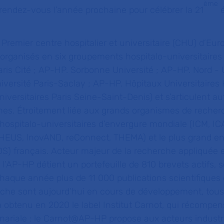
ème
endez-vous l’année prochaine pour célébrer la 21
é
 Premier centre hospitalier et universitaire (CHU) d’Eur
 organisés en six groupements hospitalo-universitaires
aris Cité ; AP-HP. Sorbonne Université ; AP-HP. Nord - 
niversité Paris-Saclay ; AP-HP. Hôpitaux Universitaire
iversitaires Paris Seine-Saint-Denis) et s’articulent au
nnes. Étroitement liée aux grands organismes de recher
 hospitalo-universitaires d’envergure mondiale (ICM, I
US, lnovAND, reConnect, THEMA) et le plus grand en
S) français. Acteur majeur de la recherche appliquée 
 l’AP-HP détient un portefeuille de 810 brevets actifs, s
aque année plus de 11 000 publications scientifiques 
rche sont aujourd’hui en cours de développement, tou
obtenu en 2020 le label Institut Carnot, qui récompens
nariale : le Carnot@AP-HP propose aux acteurs industr