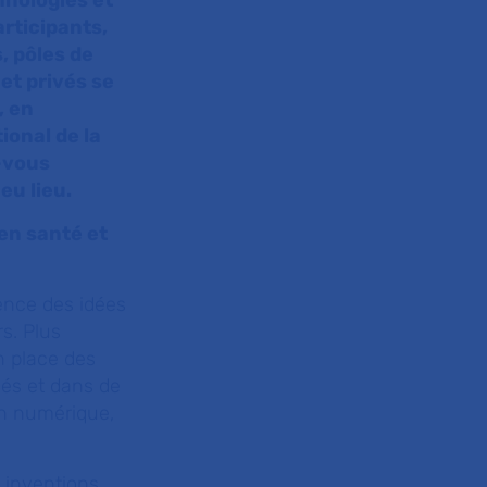
hnologies et
articipants,
, pôles de
 et privés se
, en
ional de la
z-vous
eu lieu.
en santé et
ence des idées
s. Plus
n place des
iés et dans de
on numérique,
s inventions