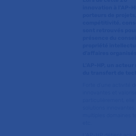
Lors de cette 20
innovation à l’AP-H
porteurs de projets,
compétitivité, conse
sont retrouvés pour
présence du conseil 
propriété intellect
d’affaires organisés
L’AP-HP, un acteur 
du transfert de tec
Forte d’une activité
innovantes et valorise
particulièrement, ell
solutions innovantes
multiples domaines te
etc
.
L’AP-HP détient actue