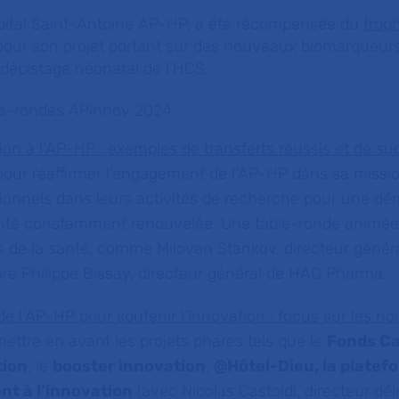
hôpital Saint-Antoine AP-HP, a été récompensée du
trop
our son projet portant sur des nouveaux biomarqueur
 dépistage néonatal de l’HCS.
les-rondes APinnov 2024
ion à l’AP-HP : exemples de transferts réussis et de s
our réaffirmer l’engagement de l’AP-HP dans sa missi
ionnels dans leurs activités de recherche pour une d
nté constamment renouvelée. Une table-ronde animée 
us de la santé, comme Milovan Stankov, directeur génér
e Philippe Bissay, directeur général de HAC Pharma.
 de l’AP-HP pour soutenir l’innovation : focus sur les n
ettre en avant les projets phares tels que le
Fonds C
tion
, le
booster innovation
,
@Hôtel-Dieu, la platef
t à l’innovation
(avec Nicolas Castoldi, directeur dé