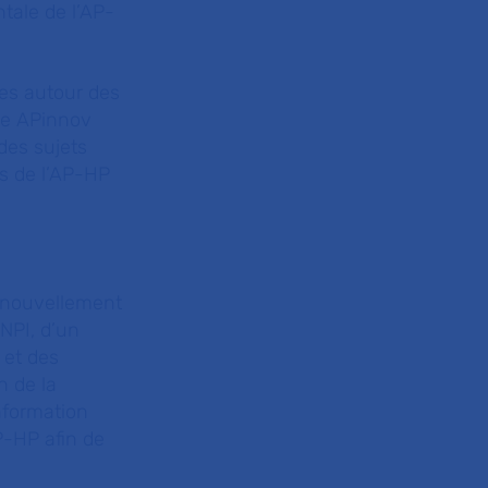
tale de l’AP-
tes autour des
age APinnov
des sujets
sus de l’AP-HP
enouvellement
INPI, d’un
 et des
n de la
information
P-HP afin de