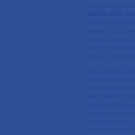
du directeur généra
premier tiers-lie
chirurgien hépatiq
santé
(avec Caroli
Quentin Demanet, ad
l’AP-HP et Mathilde
direction de la str
Vers une innovation
vecteur de progrès
l’innovation médic
responsabilité soci
carbone et dans le
les professionnels 
ronde portée par le
Sébastien Taillemi