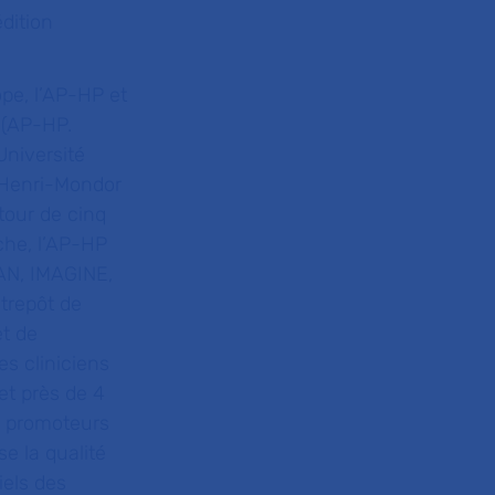
dition
ope, l’AP-HP et
 (AP-HP.
Université
s Henri-Mondor
tour de cinq
che, l’AP-HP
CAN, IMAGINE,
trepôt de
et de
es cliniciens
et près de 4
s promoteurs
e la qualité
iels des