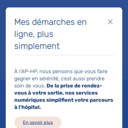
Faites un don à la Fondation de l'AP-HP pour soutenir la
recherche, l'innovation et la qualité de vie à l'hôpital pour les
Mes démarches en
patients et les soignants !
Fermer
ligne, plus
Je fais un don
simplement
MON AP-HP
FAIRE UN DON
NOS HÔPITAUX
Menu
Aff
À l’AP-HP, nous pensons que vous faire
Accueil
Espace médias
Liste des ressources de presse
APM : "Décarbonons l'hôpital",
gagner en sérénité, c’est aussi prendre
soin de vous.
De la prise de rendez-
Mis à jour le 27/03/2024
vous à votre sortie, nos services
numériques simplifient votre parcours
Imprimer
à l’hôpital.
Partager :
En savoir plus