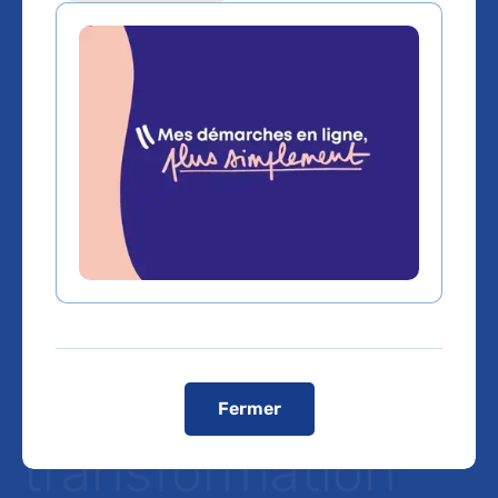
APM :
"Décarbonons
l'hôpital",
interview de
Cécile Klinguer
directrice de la
Fermer
transformation