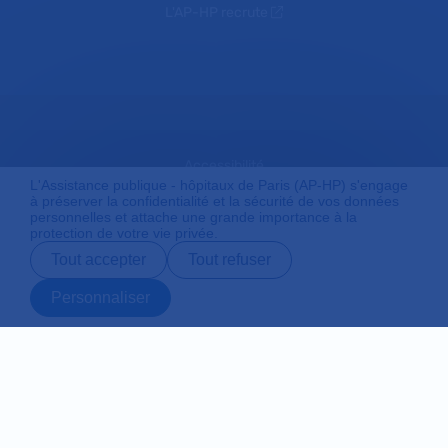
L'AP-HP recrute
Accessibilité
L'Assistance publique - hôpitaux de Paris (AP-HP) s'engage
à préserver la confidentialité et la sécurité de vos données
personnelles et attache une grande importance à la
protection de votre vie privée.
Mentions légales
Tout accepter
Tout refuser
Personnaliser
Plan du site
Prendre rendez-
Contact
Payer en ligne
Préparer son
vous en ligne
admission
Protection des données personnelles