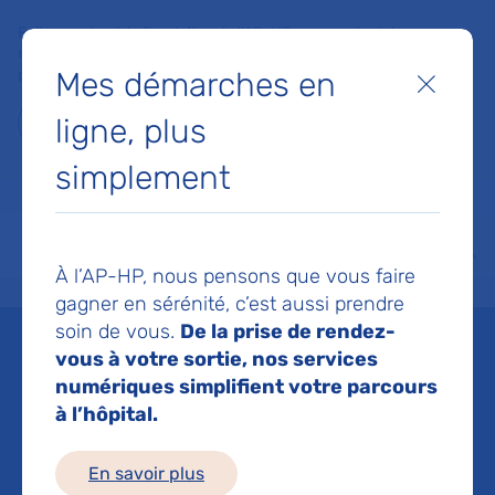
Faites un don à la Fondation de l'AP-HP pour soutenir la
recherche, l'innovation et la qualité de vie à l'hôpital pour les
Mes démarches en
patients et les soignants !
Fermer
ligne, plus
Je fais un don
simplement
MON AP-HP
FAIRE UN DON
NOS HÔPITAUX
Menu
Aff
À l’AP-HP, nous pensons que vous faire
Accueil
Espace médias
Liste des ressources de presse
Appréhender l’hétérogénéité c
gagner en sérénité, c’est aussi prendre
soin de vous.
De la prise de rendez-
Mis à jour le 09/04/2024
vous à votre sortie, nos services
numériques simplifient votre parcours
Imprimer
à l’hôpital.
Partager :
En savoir plus