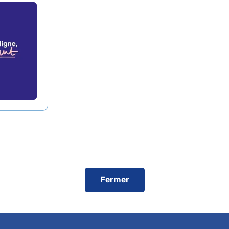
ew du Dr Marion Adle
al Antoine-Béclère 
de presse
L'AP-HP dans les médias
L'AP-HP sur YouT
é de l'interview
ici
.
Fermer