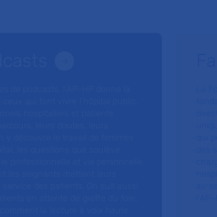
dcasts
Fa
ries de podcasts, l’AP-HP donne la
La F
 ceux qui font vivre l’hôpital public.
fonda
nnels hospitaliers et patients
direc
arcours, leurs doutes, leurs
uniq
 y découvre le travail de femmes
qui p
ital, les questions que soulève
des s
 vie professionnelle et vie personnelle,
charg
nt les soignants mettent leurs
hospi
ervice des patients. On suit aussi
au s
tients en attente de greffe du foie,
l’AP–
 comment la lecture à voix haute