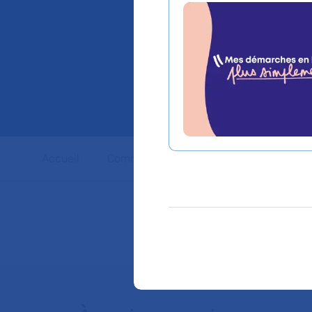
intervi
l’hôpit
Accueil
Communiqués de presse
Dossiers 
Retrouver l'intégralit