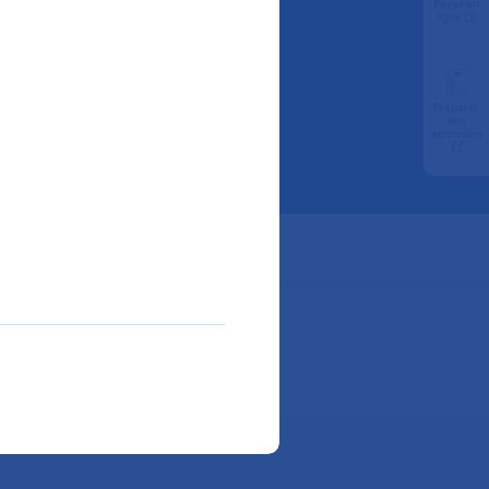
Payer en
r à
ligne
AP-HP
Préparer
son
admission
ube