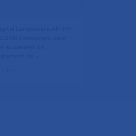
ôpital Lariboisière AP-HP
VEXATHON : 
ELSAN s'associent pour
faveur des 
rir au patient un
12 juin 2025
ipement de ...
uin 2025