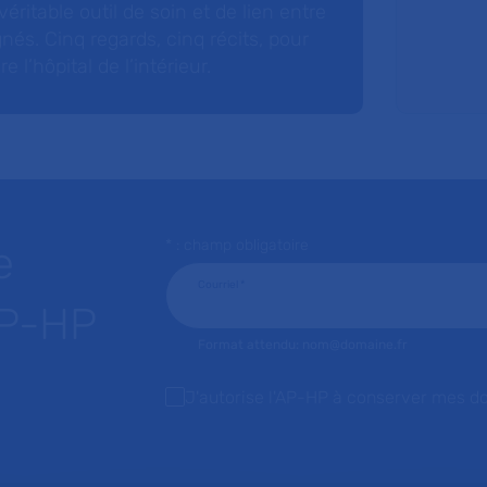
éritable outil de soin et de lien entre
nés. Cinq regards, cinq récits, pour
l’hôpital de l’intérieur.
* : champ obligatoire
e
Courriel
*
AP-HP
Format attendu: nom@domaine.fr
J'autorise l'AP-HP à conserver mes d