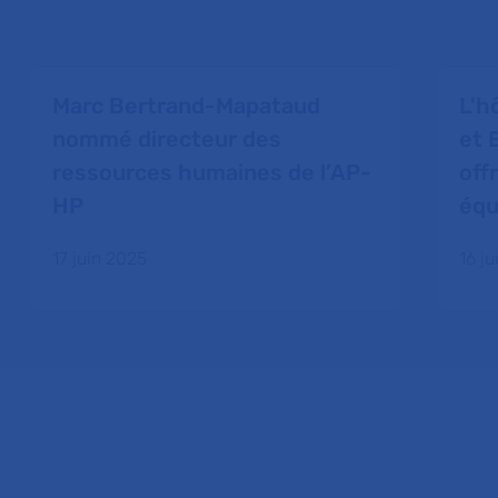
Marc Bertrand-Mapataud
L'h
nommé directeur des
et 
ressources humaines de l’AP-
off
HP
équ
17 juin 2025
16 j