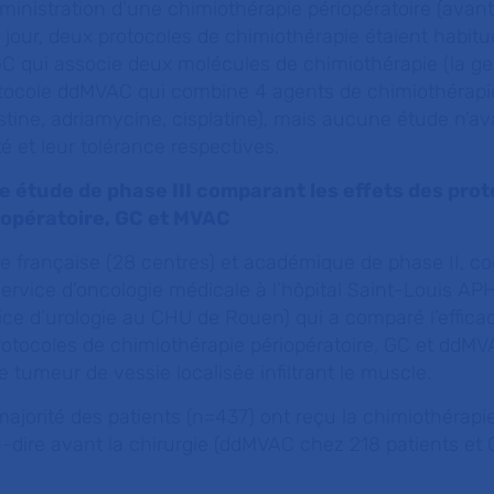
administration d’une chimiothérapie périopératoire (avan
e jour, deux protocoles de chimiothérapie étaient habit
e GC qui associe deux molécules de chimiothérapie (la g
protocole ddMVAC qui combine 4 agents de chimiothérapi
stine, adriamycine, cisplatine), mais aucune étude n’av
té et leur tolérance respectives.
e étude de phase III comparant les effets des prot
iopératoire, GC et MVAC
 française (28 centres) et académique de phase II, c
ervice d’oncologie médicale à l’hôpital Saint-Louis APH
vice d’urologie au CHU de Rouen) qui a comparé l’efficaci
rotocoles de chimiothérapie périopératoire, GC et ddM
e tumeur de vessie localisée infiltrant le muscle.
majorité des patients (n=437) ont reçu la chimiothérapie
-dire avant la chirurgie (ddMVAC chez 218 patients et