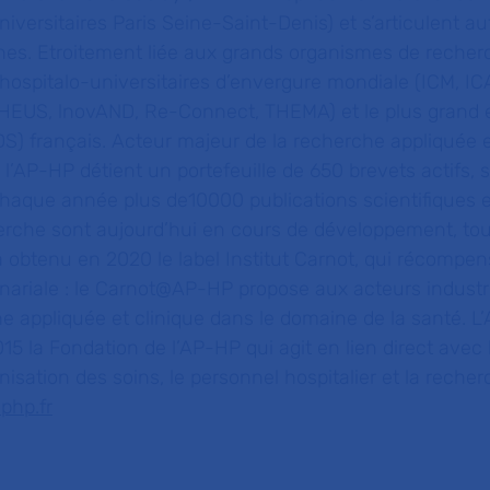
iversitaires Paris Seine-Saint-Denis) et s’articulent au
nnes. Etroitement liée aux grands organismes de recher
 hospitalo-universitaires d’envergure mondiale (ICM, I
US, lnovAND, Re-Connect, THEMA) et le plus grand e
S) français. Acteur majeur de la recherche appliquée 
 l’AP-HP détient un portefeuille de 650 brevets actifs, s
haque année plus de10000 publications scientifiques e
erche sont aujourd’hui en cours de développement, to
obtenu en 2020 le label Institut Carnot, qui récompens
nariale : le Carnot@AP-HP propose aux acteurs industr
e appliquée et clinique dans le domaine de la santé. L
5 la Fondation de l’AP-HP qui agit en lien direct avec 
anisation des soins, le personnel hospitalier et la reche
php.fr