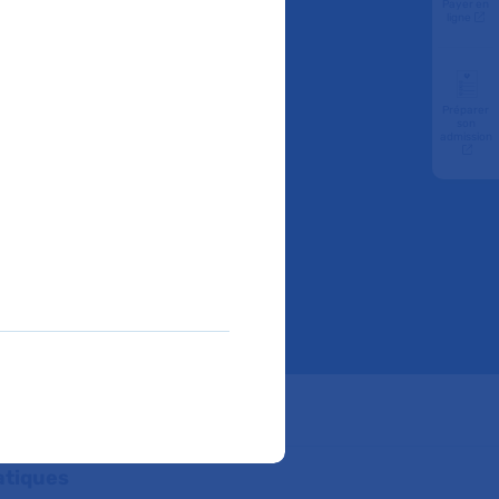
Payer en
uite
ligne
Préparer
son
admission
ube
ratiques