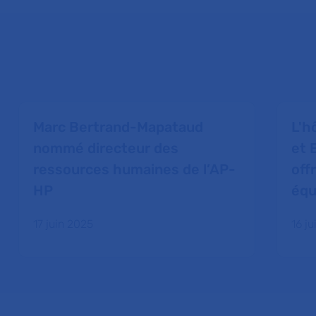
Marc Bertrand-Mapataud
L'h
nommé directeur des
et 
ressources humaines de l’AP-
off
HP
équ
17 juin 2025
16 j