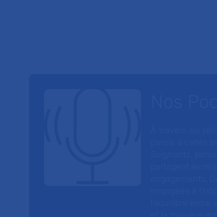
Nos Po
À travers six sé
parole à celles et
Soignants, perso
partagent leurs p
engagements. On
engagées à l’hôp
l’équilibre entre
et la manière do