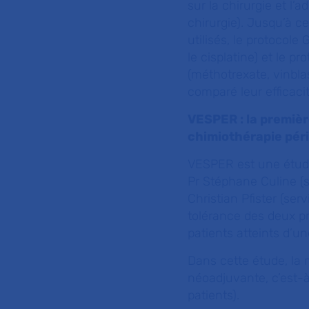
sur la chirurgie et l’
chirurgie). Jusqu’à c
utilisés, le protocol
le cisplatine) et le 
(méthotrexate, vinbla
comparé leur efficaci
VESPER : la premièr
chimiothérapie pér
VESPER est une étude
Pr Stéphane Culine (s
Christian Pfister (ser
tolérance des deux p
patients atteints d’un
Dans cette étude, la 
néoadjuvante, c’est-à
patients).