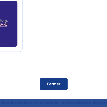
on des pratiques ind
résultats de l’étude
ntrique française et
ique VESPER
Fermer
de presse
L'AP-HP dans les médias
L'AP-HP sur YouT
localisé infiltrant le muscle : une évolution des p