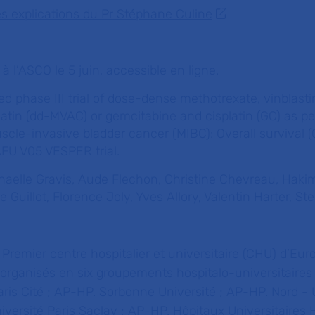
es explications du Pr Stéphane Culine
à l’ASCO le 5 juin, accessible en ligne.
d phase III trial of dose-dense methotrexate, vinblasti
latin (dd-MVAC) or gemcitabine and cisplatin (GC) as pe
le-invasive bladder cancer (MIBC): Overall survival (
FU V05 VESPER trial.
wenaelle Gravis, Aude Flechon, Christine Chevreau, Ha
ne Guillot, Florence Joly, Yves Allory, Valentin Harter, S
:
Premier centre hospitalier et universitaire (CHU) d’Eur
 organisés en six groupements hospitalo-universitaires
aris Cité ; AP-HP. Sorbonne Université ; AP-HP. Nord - 
niversité Paris Saclay ; AP-HP. Hôpitaux Universitaires