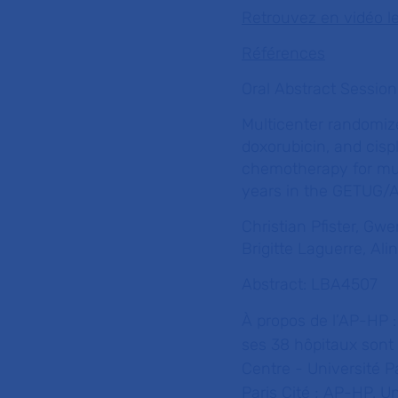
Retrouvez en vidéo l
Références
Oral Abstract Session 
Multicenter randomize
doxorubicin, and cisp
chemotherapy for musc
years in the GETUG/A
Christian Pfister, G
Brigitte Laguerre, Ali
Abstract:
LBA4507
À propos de l’AP-HP 
ses 38 hôpitaux sont
Centre - Université P
Paris Cité ; AP-HP. U