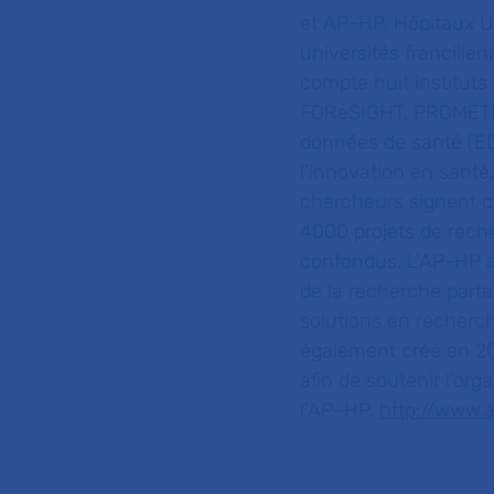
et AP-HP. Hôpitaux Un
universités francilie
compte huit instituts
FOReSIGHT, PROMETHE
données de santé (ED
l’innovation en santé,
chercheurs signent c
4000 projets de rech
confondus. L’AP-HP a 
de la recherche parte
solutions en recherch
également créé en 201
afin de soutenir l’org
l’AP–HP.
http://www.a