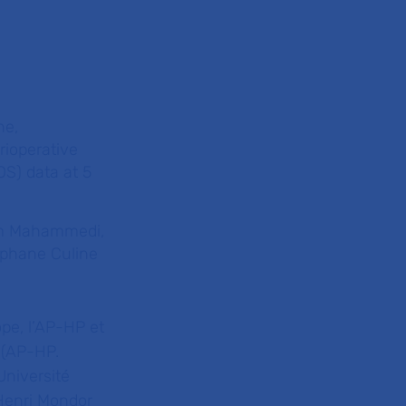
ne,
rioperative
OS) data at 5
kim Mahammedi,
tephane Culine
ope, l’AP-HP et
 (AP-HP.
Université
 Henri Mondor