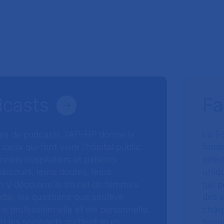
dcasts
Fa
ries de podcasts, l’AP-HP donne la
La F
 ceux qui font vivre l’hôpital public.
fonda
nnels hospitaliers et patients
direc
arcours, leurs doutes, leurs
uniq
 y découvre le travail de femmes
qui p
ital, les questions que soulève
des s
 vie professionnelle et vie personnelle,
charg
nt les soignants mettent leurs
hospi