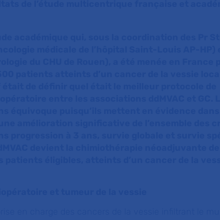
ultats de l’étude multicentrique française et acad
de académique qui, sous la coordination des Pr 
oncologie médicale de l’hôpital Saint-Louis AP-HP) 
urologie du CHU de Rouen), a été menée en France 
0 patients atteints d’un cancer de la vessie local
 était de définir quel était le meilleur protocole de
opératoire entre les associations ddMVAC et GC. L
ans équivoque puisqu’ils mettent en évidence dans
une amélioration significative de l’ensemble des c
ns progression à 3 ans, survie globale et survie sp
ddMVAC devient la chimiothérapie néoadjuvante de
 patients éligibles, atteints d’un cancer de la vess
.
opératoire et tumeur de la vessie
prise en charge des cancers de la vessie infiltrant le m