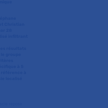
émique
Stéphane
et Christian
par 28
isé infiltrant
es résultats
 le groupe
ritères
écifique à 5
 référence à
ie localisé
uscle repose