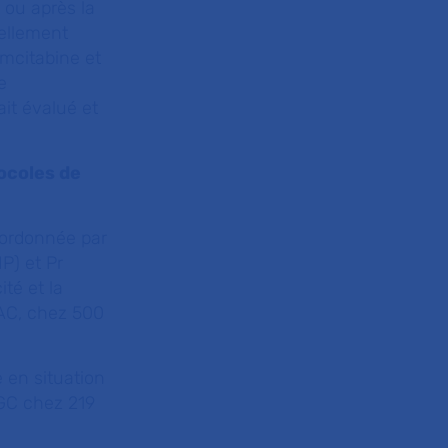
t ou après la
uellement
emcitabine et
e
ait évalué et
ocoles de
oordonnée par
P) et Pr
té et la
VAC, chez 500
 en situation
 GC chez 219