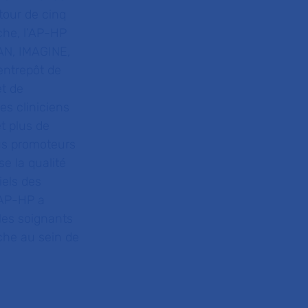
tour de cinq
che, l’AP-HP
CAN, IMAGINE,
ntrepôt de
et de
es cliniciens
t plus de
us promoteurs
e la qualité
iels des
’AP-HP a
les soignants
rche au sein de