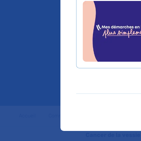
évoluti
par les 
multice
académ
Accueil
Communiqués de presse
Dossiers 
Cancer de la vessie 