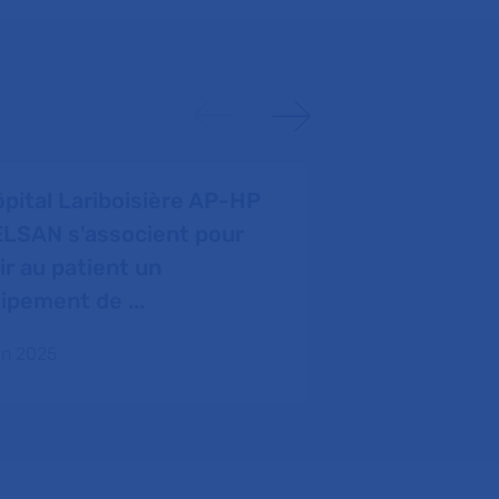
ôpital Lariboisière AP-HP
VEXATHON : 
ELSAN s'associent pour
faveur des 
rir au patient un
12 juin 2025
ipement de ...
uin 2025