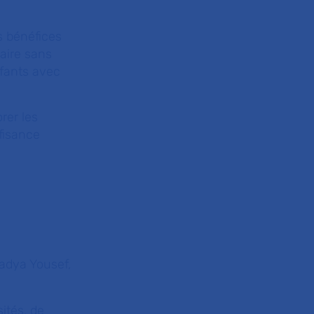
s bénéfices
aire sans
nfants avec
rer les
fisance
Nadya Yousef,
ités, de