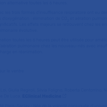
ion alternative toutes les 6 heures.
c les trois formes d’insuffisance respiratoire ont eu de
es d’oxygénation : élimination de CO
et aération pulmon
2
gnificatifs. Les effets majeurs se retrouvent chez les e
lmonaire évolutive.
ation toutes les 6 heures peut être utilisée pour amélio
'aération pulmonaire chez les nouveau-nés avec insuf
 charge en réanimation.
sur le ventre
Loi, Giulia Regiroli, Silvia Foligno, Roberta Centorrino, 
ele De Luca.
EClinical Medicine
ité Paris-Saclay :
Née de la volonté conjuguée d’univers