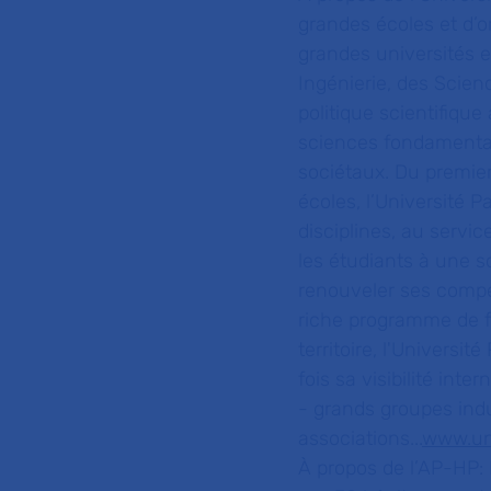
grandes écoles et d’o
grandes universités 
Ingénierie, des Scien
politique scientifique
sciences fondamental
sociétaux. Du premie
écoles, l’Université 
disciplines, au servic
les étudiants à une soc
renouveler ses compé
riche programme de fo
territoire, l'Universi
fois sa visibilité int
- grands groupes indust
associations...
www.uni
À propos de l’AP-HP: