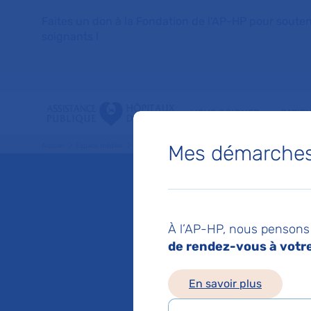
Faites un don à la Fondation de l'AP-HP pour soutenir 
soignants !
VOUS SOIGNER
PATIE
Mes démarches 
Accueil
Espace médias
Liste des ressources de presse
Effets respiratoires 
Mis à jour le 23/12/2
Effets r
À l’AP-HP, nous pensons 
de rendez-vous à votre 
hémody
En savoir plus