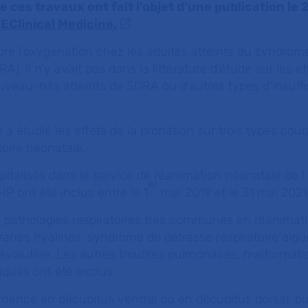
de ces travaux ont fait l’objet d’une publication l
 EClinical Medicine.
re l'oxygénation chez les adultes atteints du syndrom
A), il n’y avait pas dans la littérature d’étude sur les e
veau-nés atteints de SDRA ou d'autres types d'insuff
 a étudié les effets de la pronation sur trois types cou
toire néonatale.
talisés dans le service de réanimation néonatale de l’
er
 ont été inclus entre le 1
mai 2019 et le 31 mai 2021
ois pathologies respiratoires très communes en réanimat
anes hyalines, syndrome de détresse respiratoire aiguë
volutive. Les autres troubles pulmonaires, malformati
ques ont été exclus.
mencé en décubitus ventral ou en décubitus dorsal, pu