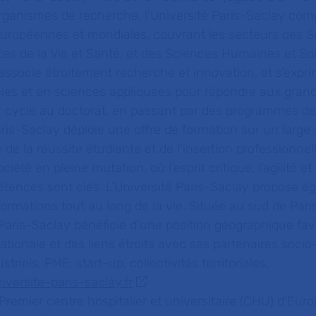
rganismes de recherche, l’Université Paris-Saclay com
européennes et mondiales, couvrant les secteurs des S
ces de la Vie et Santé, et des Sciences Humaines et So
 associe étroitement recherche et innovation, et s’expri
es et en sciences appliquées pour répondre aux gran
r cycle au doctorat, en passant par des programmes d
Paris-Saclay déploie une offre de formation sur un large
e de la réussite étudiante et de l'insertion professionnel
iété en pleine mutation, où l’esprit critique, l’agilité et
tences sont clés. L’Université Paris-Saclay propose é
rmations tout au long de la vie. Située au sud de Pari
té Paris-Saclay bénéficie d’une position géographique fav
ernationale et des liens étroits avec ses partenaires so
riels, PME, start-up, collectivités territoriales,
versite-paris-saclay.fr
Premier centre hospitalier et universitaire (CHU) d’Euro