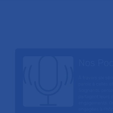
Nos Po
À travers six sé
parole à celles et
Soignants, perso
partagent leurs p
engagements. On
engagées à l’hôp