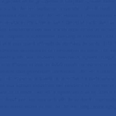
 organisés en six groupements hospitalo-universitaires
aris Cité ; AP-HP. Sorbonne Université ; AP-HP. Nord - 
niversité Paris Saclay ; AP-HP. Hôpitaux Universitaires
iversitaires Paris Seine-Saint-Denis) et s’articulent au
nnes. Etroitement liée aux grands organismes de recher
ts hospitalo-universitaires d’envergure mondiale (ICM,
et le plus grand entrepôt de données de santé (EDS) f
echerche appliquée et de l’innovation en santé, l’AP-H
revets actifs, ses cliniciens chercheurs signent chaqu
scientifiques et plus de 4000 projets de recherche son
ement, tous promoteurs confondus. L’AP-HP a obtenu
 qui récompense la qualité de la recherche partenariale :
 aux acteurs industriels des solutions en recherche 
aine de la santé. L’AP-HP a également créé en 2015 la 
en direct avec les soignants afin de soutenir l’organisat
ier et la recherche au sein de l’AP–HP.
http://www.aphp.