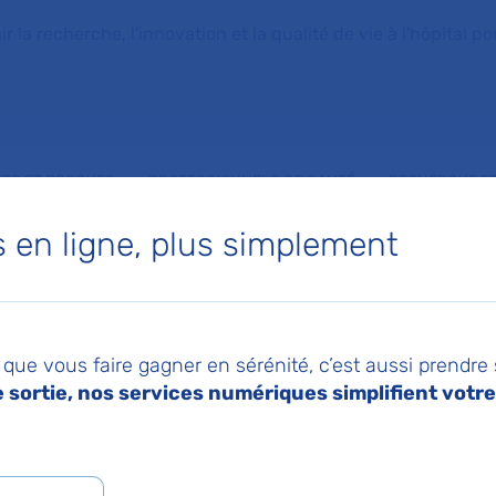
la recherche, l'innovation et la qualité de vie à l'hôpital pou
NTS ET PROCHES
PROFESSIONNELS DE SANTÉ
RECHERCHE ET
en ligne, plus simplement
et hémodynamiques de la pronation 6h chez les nouveau-nés avec insuffisance respiratoire
022
Imprimer
Pa
espiratoires et
que vous faire gagner en sérénité, c’est aussi prendre
sortie, nos services numériques simplifient votre 
namiques de la