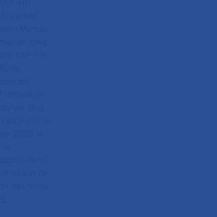
 (AP-HP.
Université
 Henri Mondor
tour de cinq
che, l’AP-HP
 ICAN,
rançais.
P détient un
e année plus
t aujourd’hui
 en 2020 le
 le
appliquée et
Fondation de
ion des soins,
fr