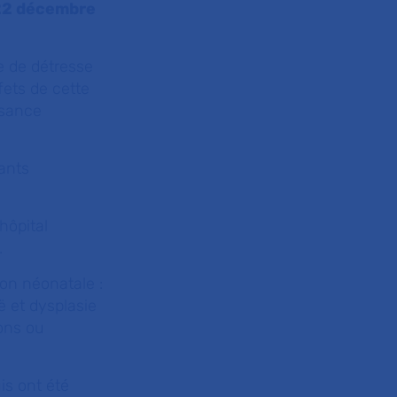
e 22 décembre
e de détresse
ffets de cette
isance
rants
hôpital
.
ion néonatale :
 et dysplasie
ons ou
is ont été