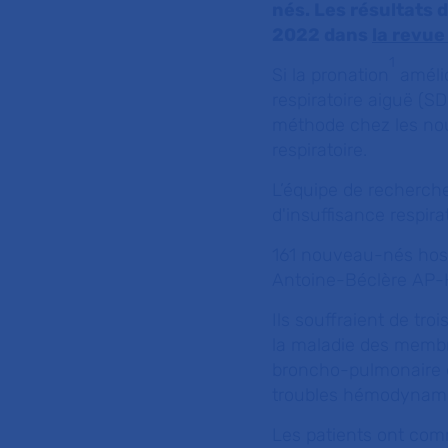
nés. Les résultats 
2022 dans
la revue
1
Si la pronation
amélio
respiratoire aiguë (SDR
méthode chez les nou
respiratoire.
L’équipe de recherche
d'insuffisance respira
161 nouveau-nés hospi
Antoine-Béclère AP-HP
Ils souffraient de tr
la maladie des membr
broncho-pulmonaire é
troubles hémodynami
Les patients ont com