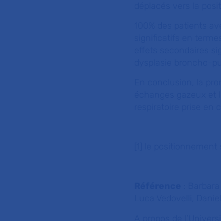
déplacés vers la posit
100% des patients ave
significatifs en term
effets secondaires si
dysplasie broncho-pu
En conclusion, la pron
échanges gazeux et l
respiratoire prise en
[1] le positionnement 
Référence
: Barbara 
Luca Vedovelli, Dani
A propos de l’Univers