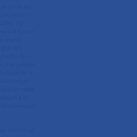
pte parmi les
ciences et
ciales. Sa
me à la fois en
ds enjeux
e grandes
 spectre de
le. Elle prépare
 la capacité à
galement un
s sur un vaste
orisant à la
cio-économiques
pe, l’AP-HP et