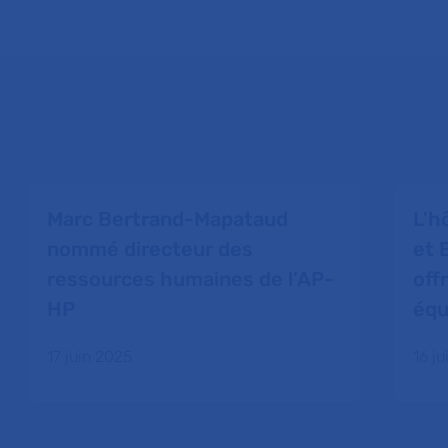
Marc Bertrand-Mapataud
L'h
nommé directeur des
et 
ressources humaines de l’AP-
off
HP
équ
17 juin 2025
16 j