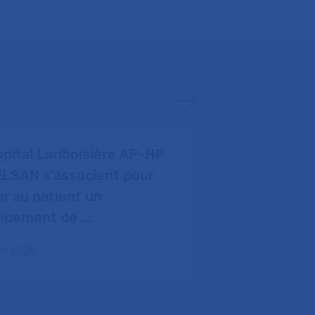
ôpital Lariboisière AP-HP
VEXATHON : 
ELSAN s'associent pour
faveur des 
rir au patient un
12 juin 2025
ipement de ...
uin 2025