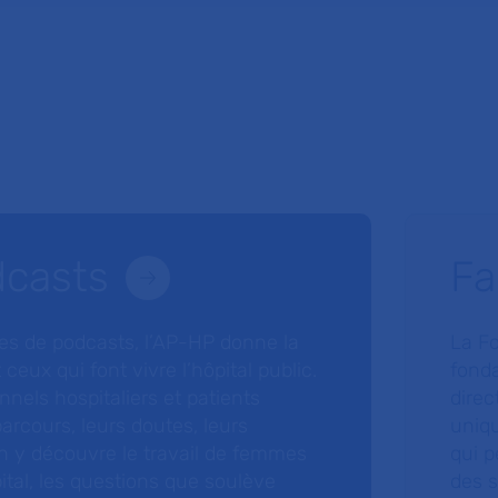
dcasts
Fa
ries de podcasts, l’AP-HP donne la
La F
 ceux qui font vivre l’hôpital public.
fonda
nnels hospitaliers et patients
direc
arcours, leurs doutes, leurs
uniq
 y découvre le travail de femmes
qui p
ital, les questions que soulève
des s