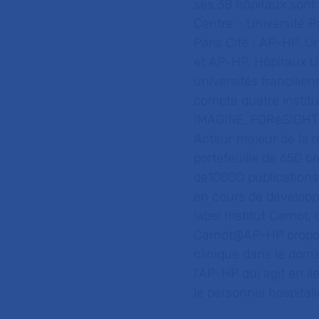
ses 38 hôpitaux sont
Centre - Université P
Paris Cité ; AP-HP. U
et AP-HP. Hôpitaux Un
universités francilie
compte quatre institu
IMAGINE,
FOReSIGHT) 
Acteur majeur de la r
portefeuille de 650 b
de10000 publications 
en cours de développ
label Institut Carnot,
Carnot@AP-HP propose
clinique dans le dom
l’AP-HP qui agit en li
le personnel hospital