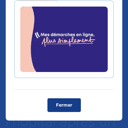
Etude de
l’association entre
durée de prise en
charge pré-
hospitalière et
mortalité à
Fermer
l’hôpital après un