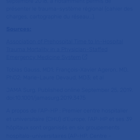
septembre 2018, a notamment permis de
présenter le trauma-système régional (cahier des
charges, cartographie du réseau…).
Sources:
Association of Prehospital Time to In-Hospital
Trauma Mortality in a Physician-Staffed
Emergency Medicine System
Tobias Gauss, MD1; François-Xavier Ageron, MD,
PhD2; Marie-Laure Devaud, MD3; et al
JAMA Surg. Published online September 25, 2019.
doi:10.1001/jamasurg.2019.3475
A propos de l’AP-HP :
Premier centre hospitalier
et universitaire (CHU) d’Europe, l’AP-HP et ses 39
hôpitaux sont organisés en six groupements
hospitalo-universitaires (AP-HP. Centre -