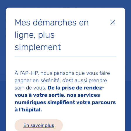
Faites un don à la Fondation de l'AP-HP pour soutenir la
recherche, l'innovation et la qualité de vie à l'hôpital pour les
Mes démarches en
patients et les soignants !
Fermer
ligne, plus
Je fais un don
simplement
MON AP-HP
FAIRE UN DON
NOS HÔPITAUX
Menu
Aff
À l’AP-HP, nous pensons que vous faire
Accueil
Espace médias
Liste des ressources de presse
Etude de l’association entre d
gagner en sérénité, c’est aussi prendre
soin de vous.
De la prise de rendez-
Mis à jour le 25/10/2019
vous à votre sortie, nos services
numériques simplifient votre parcours
Imprimer
à l’hôpital.
Partager :
En savoir plus