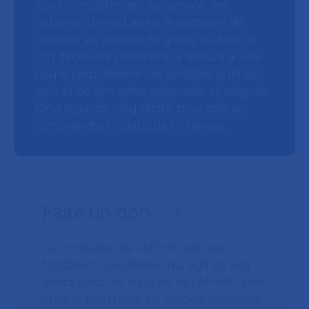
leurs compétences au service des
patients. On suit aussi le parcours de
patients en attente de greffe du foie, et
l’on découvre comment la lecture à voix
haute peut devenir un véritable outil de
soin et de lien entre soignants et soignés.
Cinq regards, cinq récits, pour mieux
comprendre l’hôpital de l’intérieur.
Faire un don
La Fondation de l’AP-HP est une
fondation hospitalière qui agit en lien
direct avec les équipes de l’AP-HP, son
unique fondateur. Un modèle innovant