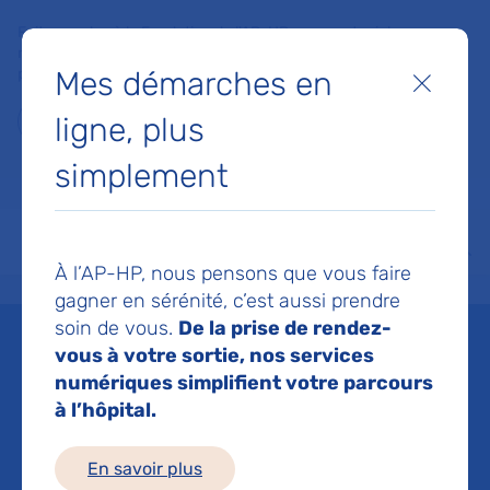
Faites un don à la Fondation de l'AP-HP pour soutenir la
recherche, l'innovation et la qualité de vie à l'hôpital pour les
Mes démarches en
patients et les soignants !
Fermer
ligne, plus
Je fais un don
simplement
MON AP-HP
FAIRE UN DON
NOS HÔPITAUX
Menu
Aff
À l’AP-HP, nous pensons que vous faire
Accueil
Espace médias
Liste des ressources de presse
Etude SEVARVIR : caractéristi
gagner en sérénité, c’est aussi prendre
soin de vous.
De la prise de rendez-
Mis à jour le 19/12/2022
vous à votre sortie, nos services
numériques simplifient votre parcours
Imprimer
à l’hôpital.
Partager :
En savoir plus