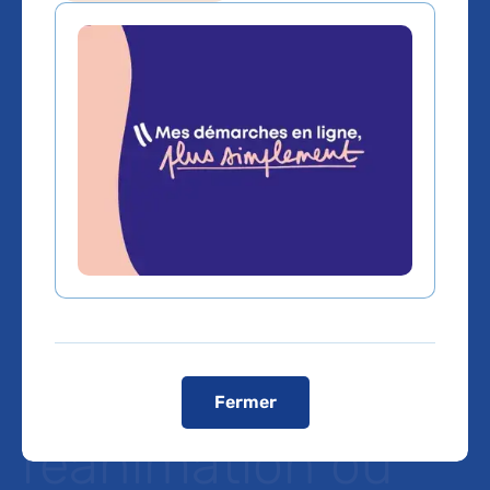
Etude SEVARVIR :
caractéristiques
des malades
atteints de
COVID-19
hospitalisés en
Fermer
réanimation ou