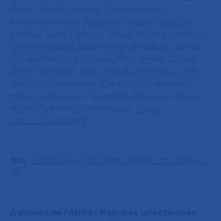
Pène, Flore Rozenberg, Damien Contou,
Amandine Henry, Stéphane Gaudry, Ségolène
Brichler, Jean-François Timsit, Antoine Kimmoun,
Cédric Hartard, Louise-Marie Jandeaux, Samira
Fafi-Kremer, Paul Gabarre, Malo Emery, Claudio
Garcia-Sanchez, Sébastien Jochmans, Aurélia
Pitsch, Djillali Annane, Elie Azoulay, Armand
Mekontso Dessap, Christophe Rodriguez, Jean-
Michel Pawlotsky, Slim Fourati.
Nature
Communications
DOI
:
https://doi.org/10.1038/s41467-022-33801-z
A propos de l’ANRS
|
Maladies infectieuses
er