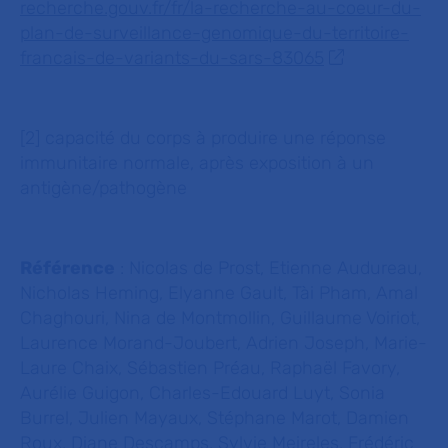
recherche.gouv.fr/fr/la-recherche-au-coeur-du-
plan-de-surveillance-genomique-du-territoire-
francais-de-variants-du-sars-83065
[2]
capacité du corps à produire une réponse
immunitaire normale, après exposition à un
antigène/pathogène
Référence
: Nicolas de Prost, Etienne Audureau,
Nicholas Heming, Elyanne Gault, Tài Pham, Amal
Chaghouri, Nina de Montmollin, Guillaume Voiriot,
Laurence Morand-Joubert, Adrien Joseph, Marie-
Laure Chaix, Sébastien Préau, Raphaël Favory,
Aurélie Guigon, Charles-Edouard Luyt, Sonia
Burrel, Julien Mayaux, Stéphane Marot, Damien
Roux, Diane Descamps, Sylvie Meireles, Frédéric