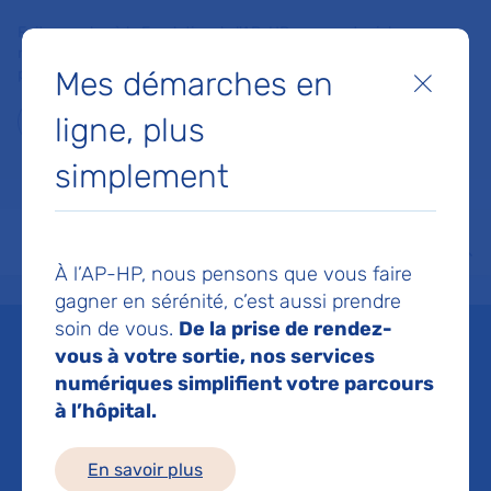
Faites un don à la Fondation de l'AP-HP pour soutenir la
recherche, l'innovation et la qualité de vie à l'hôpital pour les
Mes démarches en
patients et les soignants !
Fermer
ligne, plus
Je fais un don
simplement
MON AP-HP
FAIRE UN DON
NOS HÔPITAUX
Menu
Aff
À l’AP-HP, nous pensons que vous faire
Accueil
Espace médias
Liste des ressources de presse
Etude Vigicann : une étude co
gagner en sérénité, c’est aussi prendre
soin de vous.
De la prise de rendez-
Mis à jour le 18/03/2019
vous à votre sortie, nos services
numériques simplifient votre parcours
Imprimer
à l’hôpital.
Partager :
En savoir plus