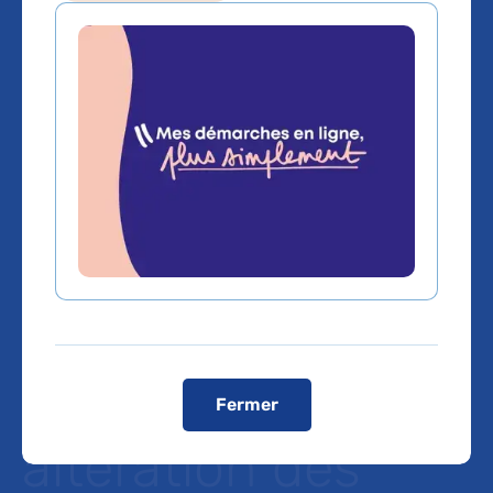
Etude Vigicann :
une étude
contrôlée
confirme une
baisse de la
vigilance et une
Fermer
altération des