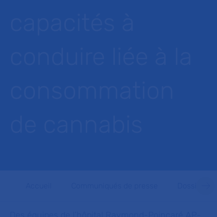
capacités à
conduire liée à la
consommation
de cannabis
Accueil
Communiqués de presse
Dossiers d
Des équipes de l’hôpital Raymond-Poincaré AP-