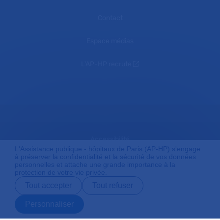
Contact
Espace médias
L'AP-HP recrute
Accessibilité
L'Assistance publique - hôpitaux de Paris (AP-HP) s'engage
à préserver la confidentialité et la sécurité de vos données
personnelles et attache une grande importance à la
protection de votre vie privée.
Mentions légales
Tout accepter
Tout refuser
Personnaliser
Plan du site
Prendre rendez-
Contact
Payer en ligne
Préparer son
vous en ligne
admission