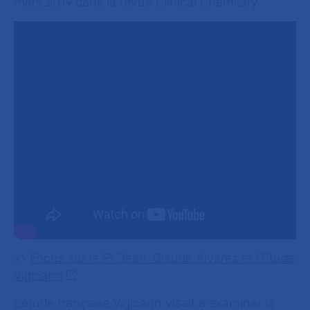
mars 2019 dans la revue Clinical Chemistry.
>>
Focus sur le Pr Jean-Claude Alvarez et l'Etude
Vigicann
L’étude française Vigicann visait à examiner la