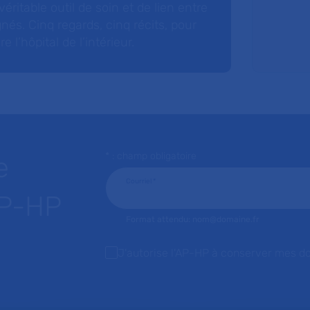
éritable outil de soin et de lien entre
nés. Cinq regards, cinq récits, pour
l’hôpital de l’intérieur.
* : champ obligatoire
e
Courriel
*
AP-HP
Format attendu: nom@domaine.fr
J'autorise l'AP-HP à conserver mes d