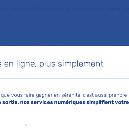
la recherche, l'innovation et la qualité de vie à l'hôpital pou
NTS ET PROCHES
PROFESSIONNELS DE SANTÉ
RECHERCHE ET
en ligne, plus simplement
-il s'inquiéter ? Interview du Pr Xavier Lescure infectiologue à l'hôpital Bichat AP-HP
2024
Imprimer
Pa
 : Mpox : faut-il
que vous faire gagner en sérénité, c’est aussi prendre
sortie, nos services numériques simplifient votre 
ter ? Interview du Pr