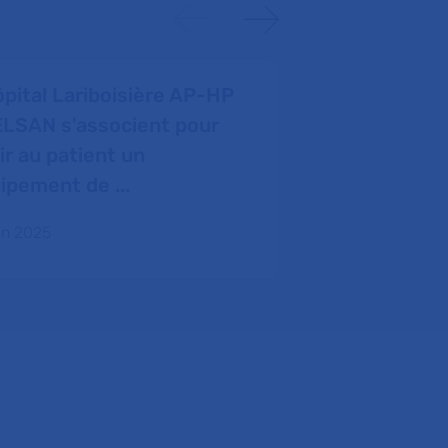
ôpital Lariboisière AP-HP
VEXATHON : 
ELSAN s'associent pour
faveur des 
rir au patient un
12 juin 2025
ipement de ...
uin 2025