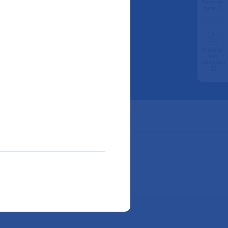
Payer en
e à
ligne
Préparer
son
admission
ube