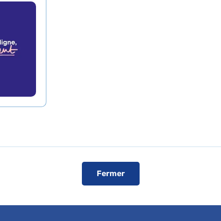
Lescure infectiologu
al Bichat AP-HP
de presse
L'AP-HP dans les médias
L'AP-HP sur YouT
é de l'interview
ici
.
Fermer