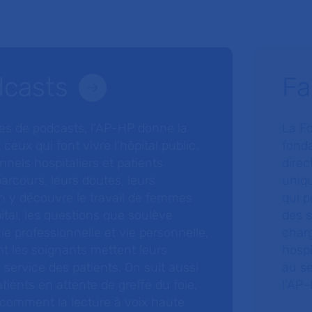
dcasts
Fa
ries de podcasts, l’AP-HP donne la
La F
 ceux qui font vivre l’hôpital public.
fonda
nnels hospitaliers et patients
direc
arcours, leurs doutes, leurs
uniq
 y découvre le travail de femmes
qui p
ital, les questions que soulève
des s
 vie professionnelle et vie personnelle,
charg
nt les soignants mettent leurs
hospi
ervice des patients. On suit aussi
au s
tients en attente de greffe du foie,
l’AP–
 comment la lecture à voix haute