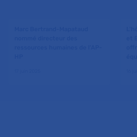
Marc Bertrand-Mapataud
L'h
nommé directeur des
et 
ressources humaines de l’AP-
off
HP
équ
17 juin 2025
16 j