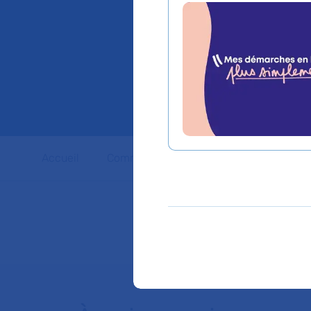
Xavier 
l'hôpit
Accueil
Communiqués de presse
Dossiers 
Retrouver l'intégralit