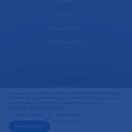
Actualités
Contact
Espace médias
L'AP-HP recrute
Accessibilité
L'Assistance publique - hôpitaux de Paris (AP-HP) s'engage
à préserver la confidentialité et la sécurité de vos données
personnelles et attache une grande importance à la
protection de votre vie privée.
Mentions légales
Tout accepter
Tout refuser
Personnaliser
Plan du site
Prendre rendez-
Contact
Payer en ligne
Préparer son
vous en ligne
admission