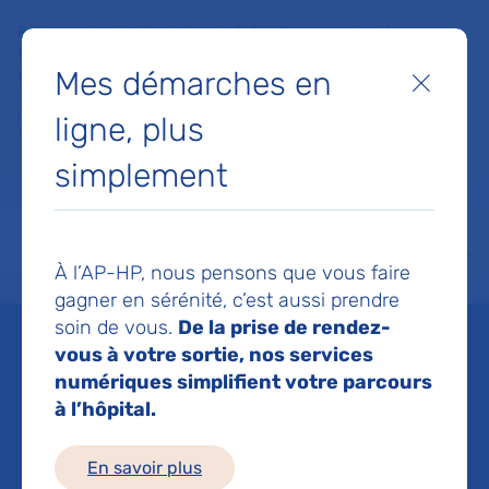
Faites un don à la Fondation de l'AP-HP pour soutenir la
recherche, l'innovation et la qualité de vie à l'hôpital pour les
Mes démarches en
patients et les soignants !
Fermer
ligne, plus
Je fais un don
simplement
MON AP-HP
FAIRE UN DON
NOS HÔPITAUX
Menu
Aff
À l’AP-HP, nous pensons que vous faire
Accueil
Espace médias
Liste des ressources de presse
Éviter le rejet de greffe rénale
gagner en sérénité, c’est aussi prendre
soin de vous.
De la prise de rendez-
Mis à jour le 21/06/2024
vous à votre sortie, nos services
numériques simplifient votre parcours
Imprimer
à l’hôpital.
Partager :
En savoir plus