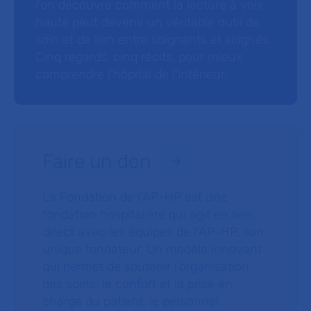
l’on découvre comment la lecture à voix
haute peut devenir un véritable outil de
soin et de lien entre soignants et soignés.
Cinq regards, cinq récits, pour mieux
comprendre l’hôpital de l’intérieur.
Faire un don
La Fondation de l’AP-HP est une
fondation hospitalière qui agit en lien
direct avec les équipes de l’AP-HP, son
unique fondateur. Un modèle innovant
qui permet de soutenir l’organisation
des soins, le confort et la prise en
charge du patient, le personnel