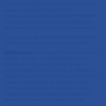
1. Un type d'intelligence artificielle dans lequel
plusieurs sources de données et de
nombreux algorithmes de traitement intelligents
sont combinés pour résoudre des problèmes
complexes et obtenir une plus grande précision.
2. Les niveaux de cfDNA indiquent l’intensité de
l’inflammation et du rejet de l’organe greffé.
Références :
Olivier Aubert, Cindy Ursule-Dufai,
Romain Brousse, Juliette Gueguen, Maud
Racapé, Marc Raynaud, Elisabet Van Loon,
Angelica Pagliazzi, Edmund Huang, Stanley C
Jordan, Kenneth D Chavin, Gaurav Gupta, Dhiren
Kumar, Tarek Alhamad, Sanjiv Anand, Jorge
Sanchez-Garcia, Basmah A Abdalla, Julien
Hogan, Rouba Garro, Darshana M. Dadhania,
Pranjal Jain, Didier A Mandelbrot, Maarten
Naesens, Raja Dandamudi, Vikas R. Dharnidharka,