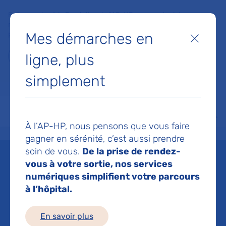
Faites un don à la Fondation de l'AP-HP pour soutenir la
recherche, l'innovation et la qualité de vie à l'hôpital pour les
Mes démarches en
patients et les soignants !
Fermer
ligne, plus
Je fais un don
simplement
MON AP-HP
FAIRE UN DON
NOS HÔPITAUX
Menu
Aff
À l’AP-HP, nous pensons que vous faire
Accueil
Espace médias
Liste des ressources de presse
France 2 : Santé : enfin un rem
gagner en sérénité, c’est aussi prendre
soin de vous.
De la prise de rendez-
Mis à jour le 18/04/2024
vous à votre sortie, nos services
numériques simplifient votre parcours
Imprimer
à l’hôpital.
Partager :
En savoir plus