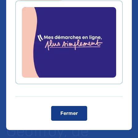
France 2 : Santé :
enfin un remède
efficace contre
l’insomnie ?
Interview du Pr
Pierre Alexis
Fermer
Geoffroy, de