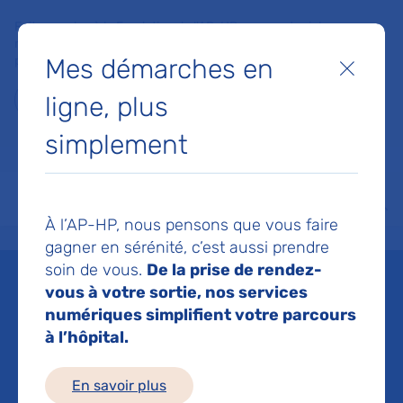
Faites un don à la Fondation de l'AP-HP pour soutenir la
recherche, l'innovation et la qualité de vie à l'hôpital pour les
Mes démarches en
patients et les soignants !
Fermer
ligne, plus
Je fais un don
simplement
MON AP-HP
FAIRE UN DON
NOS HÔPITAUX
Menu
Aff
À l’AP-HP, nous pensons que vous faire
Accueil
Espace médias
Liste des ressources de presse
France Info : L'intelligence art
gagner en sérénité, c’est aussi prendre
soin de vous.
De la prise de rendez-
Mis à jour le 16/11/2023
vous à votre sortie, nos services
numériques simplifient votre parcours
Imprimer
à l’hôpital.
Partager :
En savoir plus