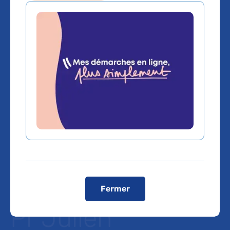
France Info :
L'intelligence
artificielle pour
pallier les "limites
de l'œil humain"
avec interview du
Fermer
Pr Julien