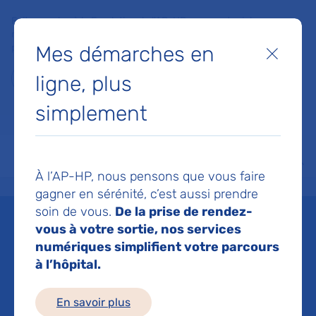
Faites un don à la Fondation de l'AP-HP pour soutenir la
recherche, l'innovation et la qualité de vie à l'hôpital pour les
Mes démarches en
patients et les soignants !
Fermer
ligne, plus
Je fais un don
simplement
MON AP-HP
FAIRE UN DON
NOS HÔPITAUX
Menu
Aff
À l’AP-HP, nous pensons que vous faire
Accueil
Espace médias
Liste des ressources de presse
@franceinter Interview de Mar
gagner en sérénité, c’est aussi prendre
soin de vous.
De la prise de rendez-
Mis à jour le 24/04/2018
vous à votre sortie, nos services
numériques simplifient votre parcours
Imprimer
à l’hôpital.
Partager :
En savoir plus