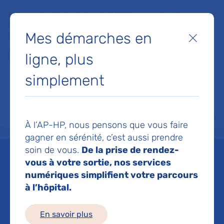
Faites un don à la Fondation de l'AP-HP pour soutenir la
recherche, l'innovation et la qualité de vie à l'hôpital pour les
Mes démarches en
patients et les soignants !
Fermer
ligne, plus
Je fais un don
simplement
MON AP-HP
FAIRE UN DON
NOS HÔPITAUX
Menu
Aff
À l’AP-HP, nous pensons que vous faire
Accueil
Espace médias
Liste des ressources de presse
@gerontonews une fin de vie p
gagner en sérénité, c’est aussi prendre
soin de vous.
De la prise de rendez-
Mis à jour le 14/08/2018
vous à votre sortie, nos services
numériques simplifient votre parcours
Imprimer
à l’hôpital.
Partager :
En savoir plus