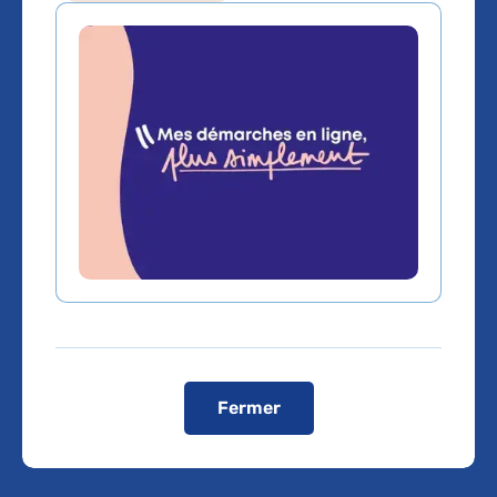
@gerontonews
une fin de vie plus
douce à l'hôpital
gériatrique
Bretonneau AP-
HP
Fermer