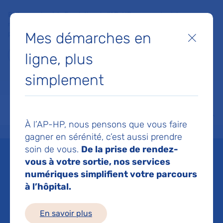
Faites un don à la Fondation de l'AP-HP pour soutenir la
recherche, l'innovation et la qualité de vie à l'hôpital pour les
Mes démarches en
patients et les soignants !
Fermer
ligne, plus
Je fais un don
simplement
MON AP-HP
FAIRE UN DON
NOS HÔPITAUX
Menu
Aff
À l’AP-HP, nous pensons que vous faire
Accueil
Espace médias
Liste des ressources de presse
Impact de la vaccination sur 
gagner en sérénité, c’est aussi prendre
soin de vous.
De la prise de rendez-
Mis à jour le 24/04/2024
vous à votre sortie, nos services
numériques simplifient votre parcours
Imprimer
à l’hôpital.
Partager :
En savoir plus