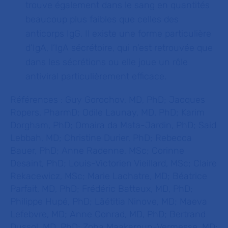
trouve également dans le sang en quantités
beaucoup plus faibles que celles des
anticorps IgG. Il existe une forme particulière
d’IgA, l’IgA sécrétoire, qui n’est retrouvée que
dans les sécrétions ou elle joue un rôle
antiviral particulièrement efficace.
Références :
Guy Gorochov, MD, PhD; Jacques
Ropers, PharmD; Odile Launay, MD, PhD; Karim
Dorgham, PhD; Omaira da Mata-Jardin, PhD; Said
Lebbah, MD; Christine Durier, PhD; Rebecca
Bauer, PhD; Anne Radenne, MSc; Corinne
Desaint, PhD; Louis-Victorien Vieillard, MSc; Claire
Rekacewicz, MSc; Marie Lachatre, MD; Béatrice
Parfait, MD, PhD; Frédéric Batteux, MD, PhD;
Philippe Hupé, PhD; Läétitia Ninove, MD; Maeva
Lefebvre, MD; Anne Conrad, MD, PhD; Bertrand
Dussol, MD, PhD; Zoha Maakaroun-Vermesse, MD;