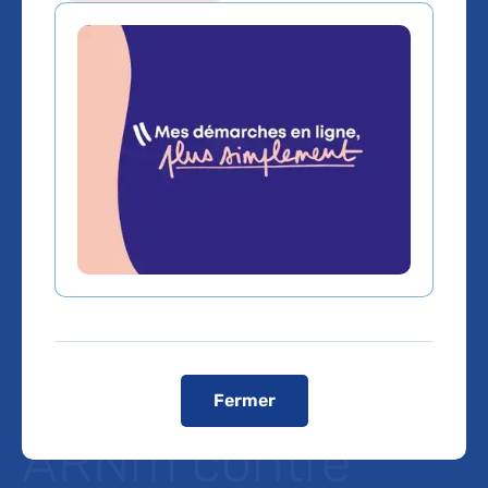
Impact de la
vaccination sur
l’induction de
l’immunité
mucosale avec
des vaccins à
Fermer
ARNm contre