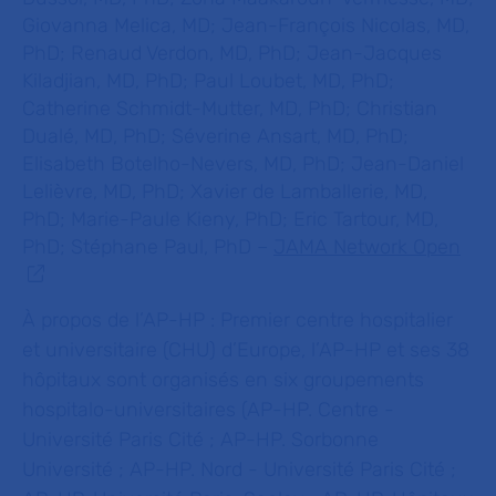
Giovanna Melica, MD; Jean-François Nicolas, MD,
PhD; Renaud Verdon, MD, PhD; Jean-Jacques
Kiladjian, MD, PhD; Paul Loubet, MD, PhD;
Catherine Schmidt-Mutter, MD, PhD; Christian
Dualé, MD, PhD; Séverine Ansart, MD, PhD;
Elisabeth Botelho-Nevers, MD, PhD; Jean-Daniel
Lelièvre, MD, PhD; Xavier de Lamballerie, MD,
PhD; Marie-Paule Kieny, PhD; Eric Tartour, MD,
PhD; Stéphane Paul, PhD –
JAMA Network Open
À propos de l’AP-HP :
Premier centre hospitalier
et universitaire (CHU) d’Europe, l’AP-HP et ses 38
hôpitaux sont organisés en six groupements
hospitalo-universitaires (AP-HP. Centre -
Université Paris Cité ; AP-HP. Sorbonne
Université ; AP-HP. Nord - Université Paris Cité ;