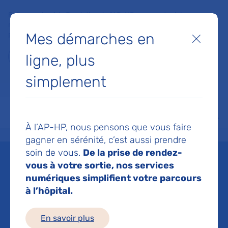
Faites un don à la Fondation de l'AP-HP pour soutenir la
recherche, l'innovation et la qualité de vie à l'hôpital pour les
Mes démarches en
patients et les soignants !
Fermer
ligne, plus
Je fais un don
simplement
MON AP-HP
FAIRE UN DON
NOS HÔPITAUX
Menu
Aff
À l’AP-HP, nous pensons que vous faire
Accueil
Espace médias
Liste des ressources de presse
Inauguration du centre NEURI d
gagner en sérénité, c’est aussi prendre
soin de vous.
De la prise de rendez-
Mis à jour le 04/03/2016
vous à votre sortie, nos services
numériques simplifient votre parcours
Imprimer
à l’hôpital.
Partager :
En savoir plus