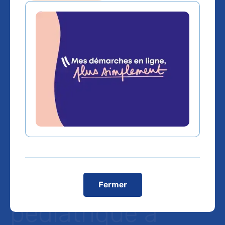
Inauguration du
centre NEURI
dédié à la
neuroradiologie
interventionnelle
adulte et
Fermer
pédiatrique à