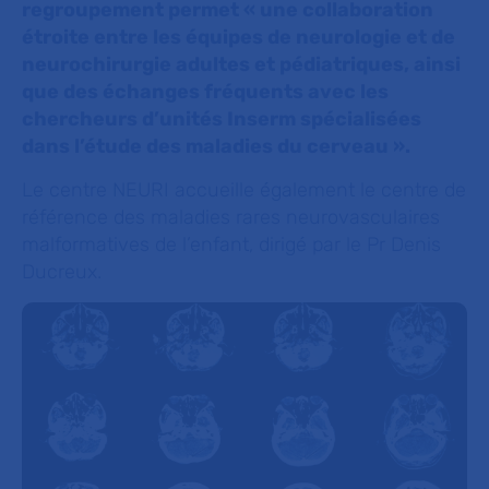
regroupement permet « une collaboration
étroite entre les équipes de neurologie et de
neurochirurgie adultes et pédiatriques, ainsi
que des échanges fréquents avec les
chercheurs d’unités Inserm spécialisées
dans l’étude des maladies du cerveau ».
Le centre NEURI accueille également le centre de
référence des maladies rares neurovasculaires
malformatives de l’enfant, dirigé par le Pr Denis
Ducreux.