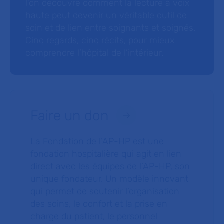
l’on découvre comment la lecture à voix
haute peut devenir un véritable outil de
soin et de lien entre soignants et soignés.
Cinq regards, cinq récits, pour mieux
comprendre l’hôpital de l’intérieur.
Faire un don
La Fondation de l’AP-HP est une
fondation hospitalière qui agit en lien
direct avec les équipes de l’AP-HP, son
unique fondateur. Un modèle innovant
qui permet de soutenir l’organisation
des soins, le confort et la prise en
charge du patient, le personnel