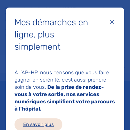
Faites un don à la Fondation de l'AP-HP pour soutenir la
recherche, l'innovation et la qualité de vie à l'hôpital pour les
Mes démarches en
patients et les soignants !
Fermer
ligne, plus
Je fais un don
simplement
MON AP-HP
FAIRE UN DON
NOS HÔPITAUX
Menu
Aff
À l’AP-HP, nous pensons que vous faire
Accueil
Espace médias
Liste des ressources de presse
Integrative Phenomics, Sorbonn
gagner en sérénité, c’est aussi prendre
soin de vous.
De la prise de rendez-
Mis à jour le 04/04/2024
vous à votre sortie, nos services
numériques simplifient votre parcours
Imprimer
à l’hôpital.
Partager :
En savoir plus