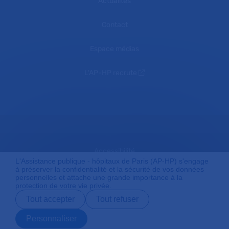
Actualités
Contact
Espace médias
L'AP-HP recrute
Accessibilité
L'Assistance publique - hôpitaux de Paris (AP-HP) s'engage
à préserver la confidentialité et la sécurité de vos données
personnelles et attache une grande importance à la
protection de votre vie privée.
Mentions légales
Tout accepter
Tout refuser
Personnaliser
Plan du site
Prendre rendez-
Contact
Payer en ligne
Préparer son
vous en ligne
admission