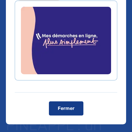
Integrative
Phenomics,
Sorbonne
Université,
l'Inserm, et l’AP-
HP lancent
Fermer
PINEAPPL : un