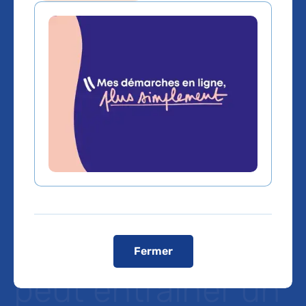
La chirurgie
métabolique et
bariatrique de la
mère semble être
favorable pour la
grossesse mais
Fermer
peut entraîner un