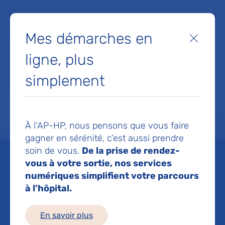
Faites un don à la Fondation de l'AP-HP pour soutenir la
recherche, l'innovation et la qualité de vie à l'hôpital pour les
Mes démarches en
patients et les soignants !
Fermer
ligne, plus
Je fais un don
simplement
MON AP-HP
FAIRE UN DON
NOS HÔPITAUX
Menu
Aff
À l’AP-HP, nous pensons que vous faire
Accueil
Espace médias
Liste des ressources de presse
La composition du microbiote 
gagner en sérénité, c’est aussi prendre
soin de vous.
De la prise de rendez-
Mis à jour le 18/07/2023
vous à votre sortie, nos services
numériques simplifient votre parcours
Imprimer
à l’hôpital.
Partager :
En savoir plus