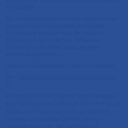
bactériens co-existant dans le microbiote digestif
d’un patient
[5] Les bactériophages sont des espèces virales
pathogènes pour les bactéries et capables
d’induire une lyse spécifique des espèces
bactériennes qu’ils infectent. Référence :
Circulating T cell profiles associate with
enterotype signatures
underlying hematological malignancy relapses
DOI :
https://doi.org/10.1016/j.chom.2023.06.009
À propos de l’AP-HP :
Premier centre hospitalier
et universitaire (CHU) d’Europe, l’AP-HP et ses 38
hôpitaux sont organisés en six groupements
hospitalo-universitaires (AP-HP. Centre -
Université Paris Cité ; AP-HP. Sorbonne