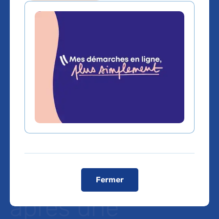
La composition
du microbiote
digestif influence
la réponse
immunitaire
antitumorale
Fermer
après une