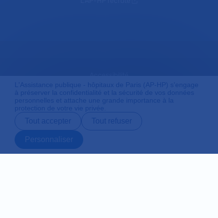
L'AP-HP recrute
Accessibilité
L'Assistance publique - hôpitaux de Paris (AP-HP) s'engage
à préserver la confidentialité et la sécurité de vos données
personnelles et attache une grande importance à la
protection de votre vie privée.
Mentions légales
Tout accepter
Tout refuser
Personnaliser
Plan du site
Prendre rendez-
Contact
Payer en ligne
Préparer son
vous en ligne
admission
Protection des données personnelles