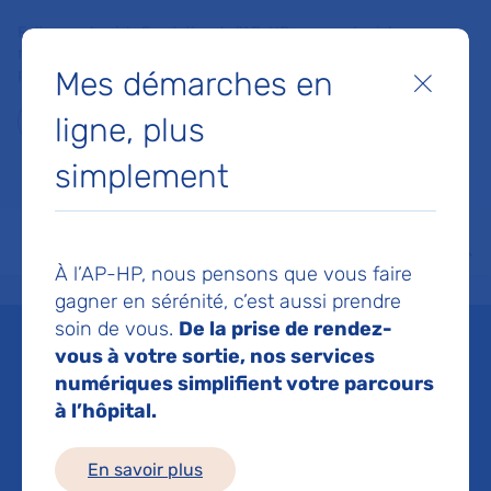
Faites un don à la Fondation de l'AP-HP pour soutenir la
recherche, l'innovation et la qualité de vie à l'hôpital pour les
Mes démarches en
patients et les soignants !
Fermer
ligne, plus
Je fais un don
simplement
MON AP-HP
FAIRE UN DON
NOS HÔPITAUX
Menu
Aff
À l’AP-HP, nous pensons que vous faire
Accueil
Espace médias
Liste des ressources de presse
La start-up METHYS Dx est la
gagner en sérénité, c’est aussi prendre
soin de vous.
De la prise de rendez-
Mis à jour le 26/07/2023
vous à votre sortie, nos services
numériques simplifient votre parcours
Imprimer
à l’hôpital.
Partager :
En savoir plus