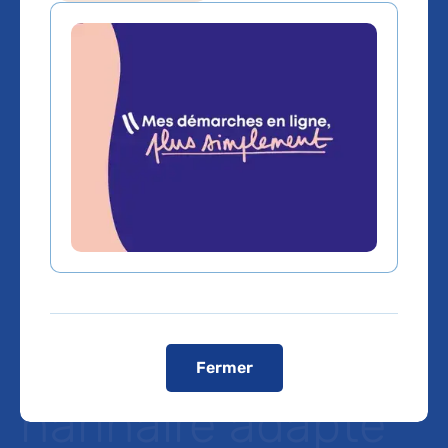
L’AP-HP et BONE
3D signent un
contrat de licence
pour développer
et exploiter un
conformateur
Fermer
narinaire adapté