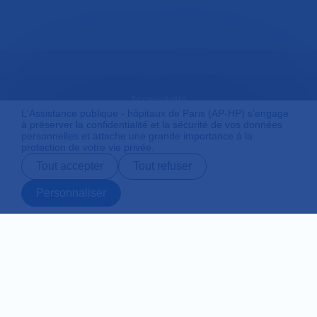
Accessibilité
L'Assistance publique - hôpitaux de Paris (AP-HP) s'engage
à préserver la confidentialité et la sécurité de vos données
personnelles et attache une grande importance à la
protection de votre vie privée.
Mentions légales
Tout accepter
Tout refuser
Personnaliser
Plan du site
Prendre rendez-
Contact
Payer en ligne
Préparer son
vous en ligne
admission
Protection des données personnelles