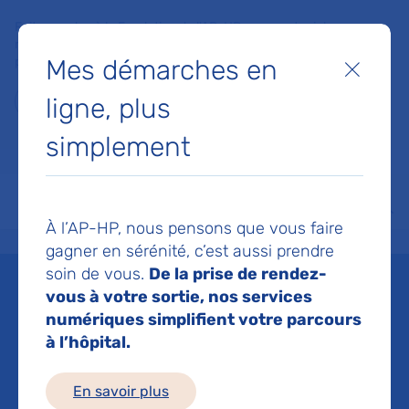
Faites un don à la Fondation de l'AP-HP pour soutenir la
recherche, l'innovation et la qualité de vie à l'hôpital pour les
Mes démarches en
patients et les soignants !
Fermer
ligne, plus
Je fais un don
simplement
MON AP-HP
FAIRE UN DON
NOS HÔPITAUX
Menu
Aff
À l’AP-HP, nous pensons que vous faire
Accueil
Espace médias
Liste des ressources de presse
L’AP-HP et BONE 3D signent un
gagner en sérénité, c’est aussi prendre
soin de vous.
De la prise de rendez-
Mis à jour le 22/10/2019
vous à votre sortie, nos services
numériques simplifient votre parcours
Imprimer
à l’hôpital.
Partager :
En savoir plus