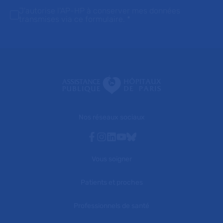
J'autorise l'AP-HP à conserver mes données
transmises via ce formulaire.
*
Nos réseaux sociaux
Facebook
Instagram
Linkedin
Youtube
Bluesky
Vous soigner
Patients et proches
Professionnels de santé