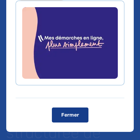
L’AP-HP publie
son bilan carbone
pour 2022 et
s’engage dans
une démarche
ambitieuse et
Fermer
structurée de