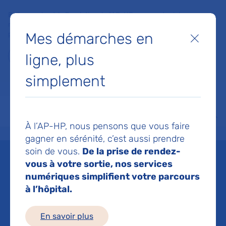
Faites un don à la Fondation de l'AP-HP pour soutenir la
recherche, l'innovation et la qualité de vie à l'hôpital pour les
Mes démarches en
patients et les soignants !
Fermer
ligne, plus
Je fais un don
simplement
MON AP-HP
FAIRE UN DON
NOS HÔPITAUX
Menu
Aff
À l’AP-HP, nous pensons que vous faire
Accueil
Espace médias
Liste des ressources de presse
L’AP-HP publie son bilan car
gagner en sérénité, c’est aussi prendre
soin de vous.
De la prise de rendez-
Mis à jour le 22/04/2024
vous à votre sortie, nos services
numériques simplifient votre parcours
Imprimer
à l’hôpital.
Partager :
En savoir plus