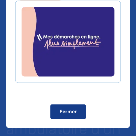
L’AP-HP
sélectionne
Calmedica pour
équiper ses
unités de
chirurgie
Fermer
ambulatoire d’un