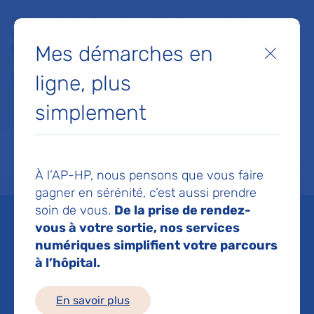
Faites un don à la Fondation de l'AP-HP pour soutenir la
recherche, l'innovation et la qualité de vie à l'hôpital pour les
Mes démarches en
patients et les soignants !
Fermer
ligne, plus
Je fais un don
simplement
MON AP-HP
FAIRE UN DON
NOS HÔPITAUX
Menu
Aff
À l’AP-HP, nous pensons que vous faire
Accueil
Espace médias
Liste des ressources de presse
L’AP-HP sélectionne Calmedica 
gagner en sérénité, c’est aussi prendre
soin de vous.
De la prise de rendez-
Mis à jour le 02/11/2017
vous à votre sortie, nos services
numériques simplifient votre parcours
Imprimer
à l’hôpital.
Partager :
En savoir plus