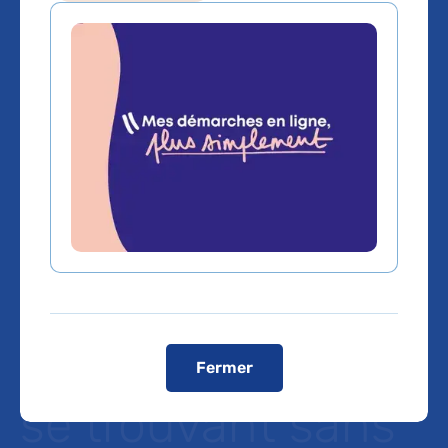
L’AP-HP toujours
mobilisée pour
l’accueil des
mères ayant
accouché dans
ses maternités et
Fermer
se trouvant sans