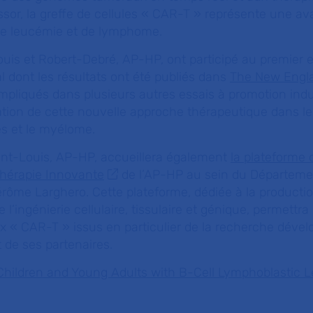
sor, la greffe de cellules « CAR-T » représente une a
 de leucémie et de lymphome.
uis et Robert-Debré, AP-HP, ont participé au premier e
 dont les résultats ont été publiés dans
The New Engla
impliqués dans plusieurs autres essais à promotion indus
uation de cette nouvelle approche thérapeutique dans l
s et le myélome.
Saint-Louis, AP-HP, accueillera également
la plateforme 
hérapie Innovante
de l’AP-HP au sein du Départeme
érôme Larghero. Cette plateforme, dédiée à la producti
l’ingénierie cellulaire, tissulaire et génique, permettr
 « CAR-T » issus en particulier de la recherche dével
 de ses partenaires.
 Children and Young Adults with B-Cell Lymphoblastic 