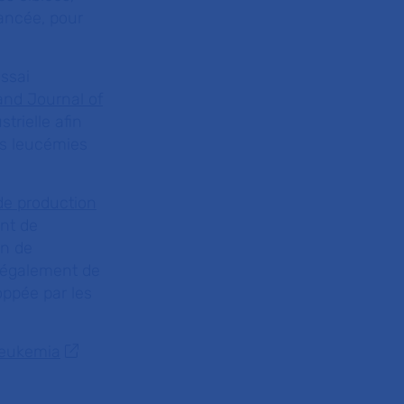
vancée, pour
ssai
nd Journal of
trielle afin
es leucémies
de production
nt de
on de
a également de
oppée par les
Leukemia