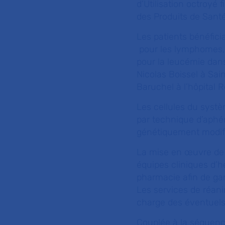
d’Utilisation octroyé 
des Produits de Sant
Les patients bénéfici
pour les lymphomes, 
pour la leucémie dans
Nicolas Boissel à Sai
Baruchel à l’hôpital 
Les cellules du systè
par technique d’aphér
génétiquement modifi
La mise en œuvre de 
équipes cliniques d’hé
pharmacie afin de gara
Les services de réani
charge des éventuels 
Couplée à la séquenc