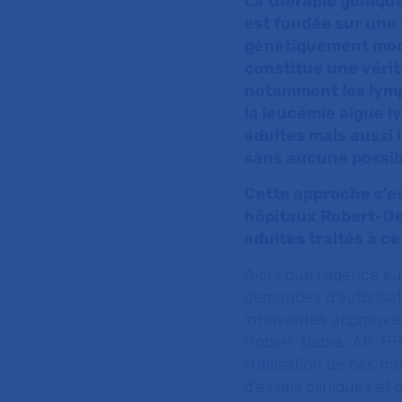
La thérapie génique
est fondée sur une
génétiquement modif
constitue une vérit
notamment les lymp
la leucémie aigue l
adultes mais aussi 
sans aucune possibi
Cette approche s’es
hôpitaux Robert-De
adultes traités à c
Alors que l’agence e
demandes d’autorisat
innovantes approuvées
Robert-Debré, AP-HP v
l’utilisation de ces 
d’essais cliniques et