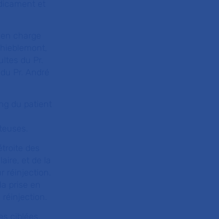
édicament et
s en charge
Thieblemont,
ltes du Pr.
 du Pr. André
ng du patient
e
teuses.
troite des
ire, et de la
r réinjection.
a prise en
réinjection.
s ciblées,