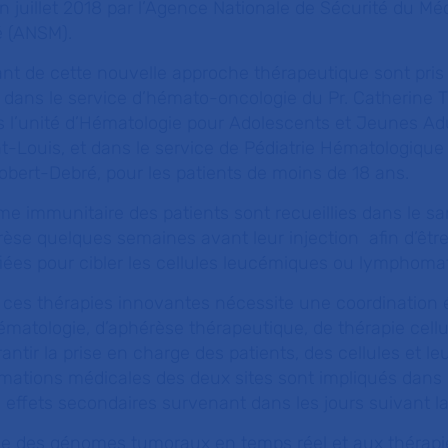
fin juillet 2018 par l’Agence Nationale de Sécurité du M
é (ANSM).
ant de cette nouvelle approche thérapeutique sont pri
dans le service d’hémato-oncologie du Pr. Catherine 
 l’unité d’Hématologie pour Adolescents et Jeunes Adu
nt-Louis, et dans le service de Pédiatrie Hématologique
Robert-Debré, pour les patients de moins de 18 ans.
me immunitaire des patients sont recueillies dans le sa
èse quelques semaines avant leur injection afin d’êtr
ées pour cibler les cellules leucémiques ou lymphoma
ces thérapies innovantes nécessite une coordination é
matologie, d’aphérèse thérapeutique, de thérapie cellula
ntir la prise en charge des patients, des cellules et leu
mations médicales des deux sites sont impliqués dans l
effets secondaires survenant dans les jours suivant la 
e des génomes tumoraux en temps réel et aux thérapie