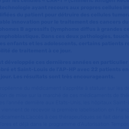
 par les cellules « CAR-T » (Chimeric Antigen Rece
 technologie ayant recours aux propres cellules i
iées du patient pour détruire des cellules tumora
able innovation pour le traitement des cancers du
homes B agressifs (lymphome diffus à grandes cel
ymphoblastique. Dans ces deux pathologies, touch
les enfants et les adolescents, certains patients 
lité de traitement à ce jour.
t développée ces dernières années en particulier
bré et Saint-Louis de l’AP-HP avec 22 patients en
e jour. Les résultats sont très encourageants.
uropéenne du médicament s’apprête à statuer sur les d
ion de mise sur la marché de ces médicaments de thé
 l’année dernière aux Etats-Unis, les hôpitaux Saint-
iennent de recevoir la première labellisation en Fran
médicaments.L’accès à ces thérapeutiques se fait dans l
 d’ores et déjà dans le programme d’Autorisation Tempor