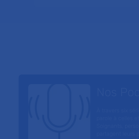
Nos Po
À travers six sé
parole à celles et
Soignants, perso
partagent leurs p