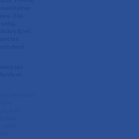
ptor T-cells)
mmunitaires
les. Elle
 sang,
lules B) et
ant les
rechutent
 dans les
fants et
eux premières
rapie
Louis et
ce pour
e cadre
aire