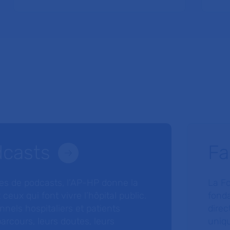
dcasts
Fa
ries de podcasts, l’AP-HP donne la
La F
 ceux qui font vivre l’hôpital public.
fonda
nnels hospitaliers et patients
direc
arcours, leurs doutes, leurs
uniq