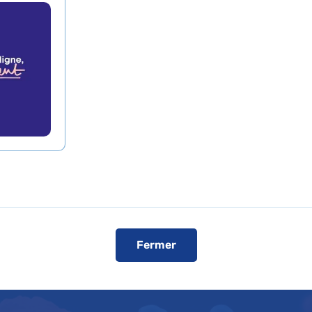
traitement par les
s « CAR-T » par Nova
d/Kite
de presse
L'AP-HP dans les médias
L'AP-HP sur YouT
Fermer