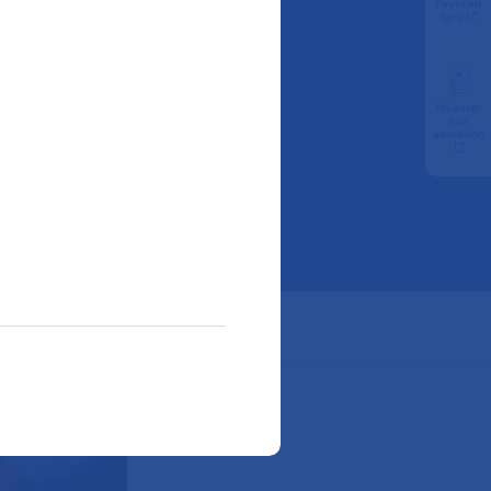
Payer en
ligne
rtis
Préparer
son
admission
ube