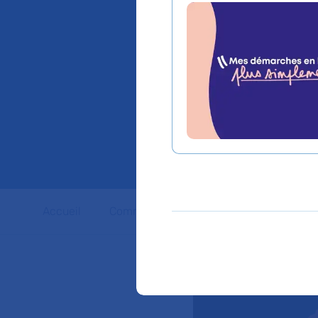
pour le 
cellule
et Gilea
Accueil
Communiqués de presse
Dossiers 