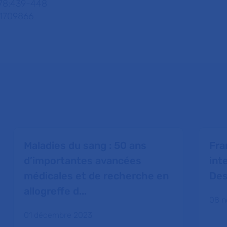
378:439-448
a1709866
Maladies du sang : 50 ans
Fra
d’importantes avancées
int
médicales et de recherche en
De
allogreffe d...
08 n
01 décembre 2023