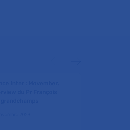
nce Inter : Movember,
Infirmiers.c
erview du Pr François
soins à l'hô
sgrandchamps
AP-HP, pour
doule...
ovembre 2023
28 septembre 2