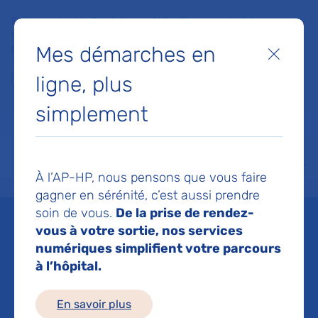
Faites un don à la Fondation de l'AP-HP pour soutenir la
recherche, l'innovation et la qualité de vie à l'hôpital pour les
Mes démarches en
patients et les soignants !
Fermer
ligne, plus
Je fais un don
simplement
MON AP-HP
FAIRE UN DON
NOS HÔPITAUX
Menu
Aff
À l’AP-HP, nous pensons que vous faire
Accueil
Espace médias
Liste des ressources de presse
Les paquets de couches pour 
gagner en sérénité, c’est aussi prendre
soin de vous.
De la prise de rendez-
Mis à jour le 23/10/2023
vous à votre sortie, nos services
numériques simplifient votre parcours
Imprimer
à l’hôpital.
Partager :
En savoir plus