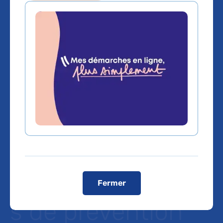
Les paquets de
couches pour
bébés véhiculent
des images non
conformes aux
recommandation
Fermer
s de prévention